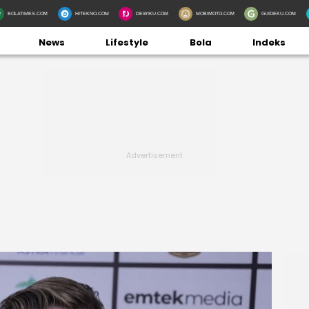
BOLATIMES.COM
HITEKNO.COM
DEWIKU.COM
MOBIMOTO.COM
GUIDEKU.COM
News
Lifestyle
Bola
Indeks