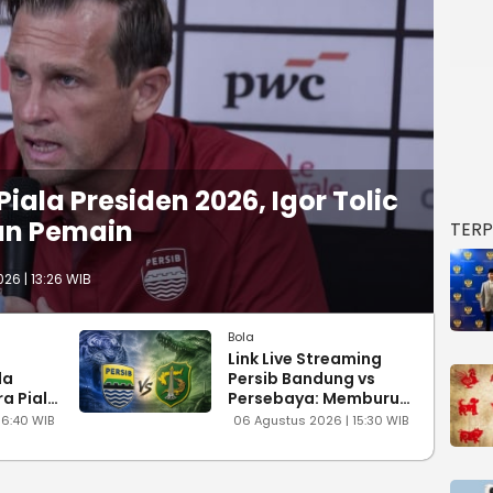
iala Presiden 2026, Igor Tolic
an Pemain
TER
26 | 13:26 WIB
Bola
Link Live Streaming
da
Persib Bandung vs
ra Piala
Persebaya: Memburu
Fokus
Gelar Juara Pra-Musim!
16:40 WIB
06 Agustus 2026 | 15:30 WIB
aru