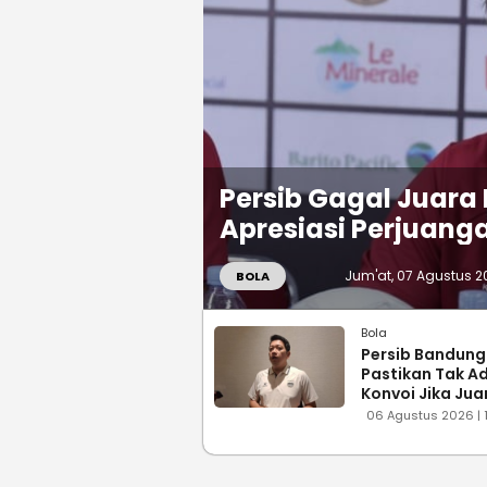
Persib Gagal Juara P
Apresiasi Perjuang
Jum'at, 07 Agustus 20
BOLA
Bola
Persib Bandung
Pastikan Tak A
Konvoi Jika Jua
Presiden 2026, 
06 Agustus 2026 | 
Tatap Musim B