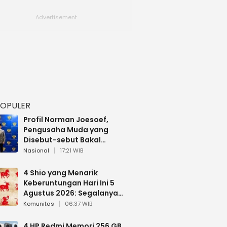
POPULER
Profil Norman Joesoef,
Pengusaha Muda yang
Disebut-sebut Bakal
Dilantik Jadi Wamenhan RI
Nasional
17:21 WIB
4 Shio yang Menarik
Keberuntungan Hari Ini 5
Agustus 2026: Segalanya
Berjalan Lancar
Komunitas
06:37 WIB
4 HP Redmi Memori 256 GB