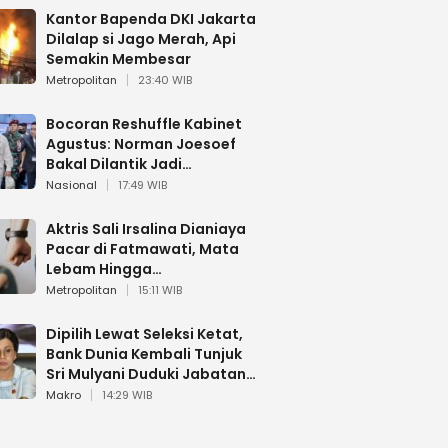
Kantor Bapenda DKI Jakarta
Dilalap si Jago Merah, Api
Semakin Membesar
Metropolitan
23:40 WIB
Bocoran Reshuffle Kabinet
Agustus: Norman Joesoef
Bakal Dilantik Jadi
Wamenhan RI
Nasional
17:49 WIB
Aktris Sali Irsalina Dianiaya
Pacar di Fatmawati, Mata
Lebam Hingga
Diselamatkan Polantas
Metropolitan
15:11 WIB
Dipilih Lewat Seleksi Ketat,
Bank Dunia Kembali Tunjuk
Sri Mulyani Duduki Jabatan
Strategis
Makro
14:29 WIB