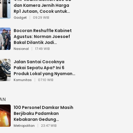
dan Kamera Jernih Harga
Rp1 Jutaan, Cocok untuk
Multitasking
Gadget
09:29 WIB
Bocoran Reshuffle Kabinet
Agustus: Norman Joesoef
Bakal Dilantik Jadi
Wamenhan RI
Nasional
17:49 WIB
Jalan Santai Cocoknya
Pakai Sepatu Apa? Ini 6
Produk Lokal yang Nyaman
Buat 17 Agustusan
Komunitas
07:10 WIB
HAN
100 Personel Damkar Masih
Berjibaku Padamkan
Kebakaran Gedung
Bapenda DKI
Metropolitan
23:47 WIB