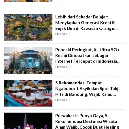
Lebih dari Sekadar Belajar:
Menyiapkan Generasi Kreatif
Sejak Dini di Kawasan Orange
Groves
LIFESTYLE
Puncaki Peringkat, XL Ultra 5G+
Resmi Dinobatkan sebagai
Internet Tercepat di Indonesia
versi Ookla
LIFESTYLE
5 Rekomendasi Tempat
Ngabuburit Asyik dan Spot Takjil
Hits di Bandung, Wajib Kamu
Jelajahi
LIFESTYLE
Purwakarta Punya Gaya, 5
Rekomendasi Destinasi Wisata
Alam Wajib, Cocok Buat Healing