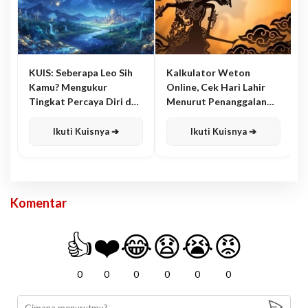
KUIS: Seberapa Leo Sih
Kalkulator Weton
Kamu? Mengukur
Online, Cek Hari Lahir
Tingkat Percaya Diri dan
Menurut Penanggalan
Karisma
Jawa
Ikuti Kuisnya ➔
Ikuti Kuisnya ➔
Komentar
👍
❤️
😂
😧
😭
😡
0
0
0
0
0
0