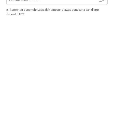
Isi komentar sepenuhnya adalah tanggung jawab pengguna dan diatur
dalam UU ITE