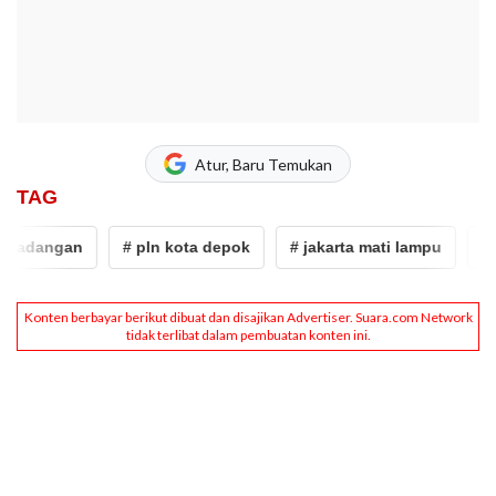
Atur, Baru Temukan
TAG
r cadangan
# pln kota depok
# jakarta mati lampu
# is