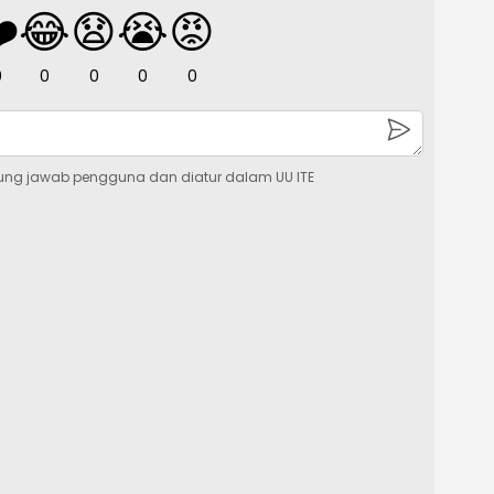
️
😂
😧
😭
😡
0
0
0
0
0
ung jawab pengguna dan diatur dalam UU ITE