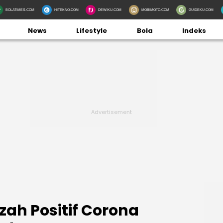
BOLATIMES.COM
HITEKNO.COM
DEWIKU.COM
MOBIMOTO.COM
GUIDEKU.COM
News
Lifestyle
Bola
Indeks
zah Positif Corona