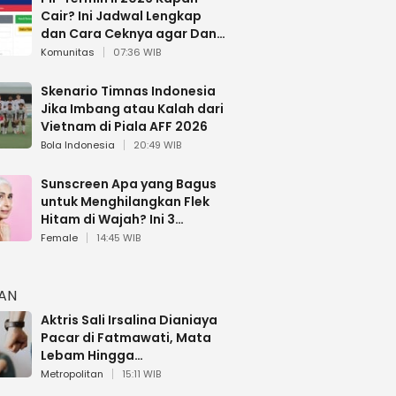
Cair? Ini Jadwal Lengkap
dan Cara Ceknya agar Dana
Tidak Hangus!
Komunitas
07:36 WIB
Skenario Timnas Indonesia
Jika Imbang atau Kalah dari
Vietnam di Piala AFF 2026
Bola Indonesia
20:49 WIB
Sunscreen Apa yang Bagus
untuk Menghilangkan Flek
Hitam di Wajah? Ini 3
Rekomendasi sesuai Review
Female
14:45 WIB
HAN
Aktris Sali Irsalina Dianiaya
Pacar di Fatmawati, Mata
Lebam Hingga
Diselamatkan Polantas
Metropolitan
15:11 WIB