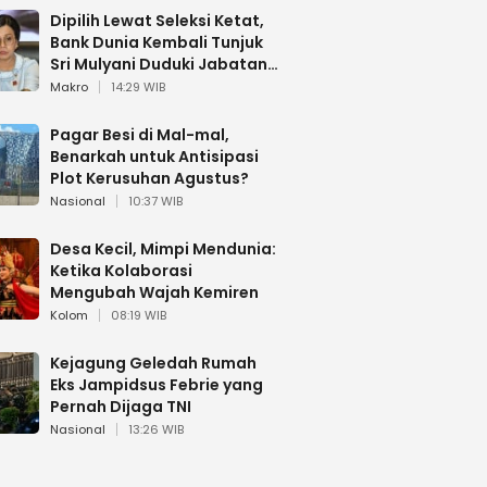
Dipilih Lewat Seleksi Ketat,
Bank Dunia Kembali Tunjuk
Sri Mulyani Duduki Jabatan
Strategis
Makro
14:29 WIB
Pagar Besi di Mal-mal,
Benarkah untuk Antisipasi
Plot Kerusuhan Agustus?
Nasional
10:37 WIB
Desa Kecil, Mimpi Mendunia:
Ketika Kolaborasi
Mengubah Wajah Kemiren
Kolom
08:19 WIB
Kejagung Geledah Rumah
Eks Jampidsus Febrie yang
Pernah Dijaga TNI
Nasional
13:26 WIB