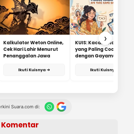
❯
Kalkulator Weton Online,
KUIS: Kacamata Apa
Cek Hari Lahir Menurut
yang Paling Cocok
Penanggalan Jawa
dengan Gayamu?
Ikuti Kuisnya ➔
Ikuti Kuisnya ➔
terkini Suara.com di:
Komentar