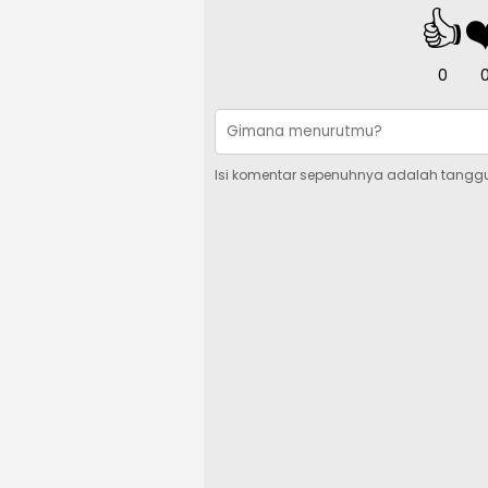
👍
❤
0
Isi komentar sepenuhnya adalah tangg