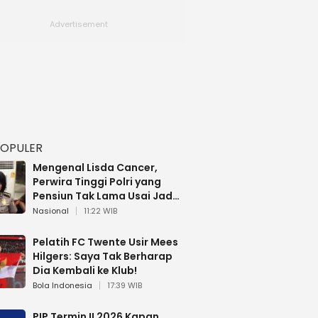
POPULER
Mengenal Lisda Cancer,
Perwira Tinggi Polri yang
Pensiun Tak Lama Usai Jadi
Brigjen
Nasional
11:22 WIB
Pelatih FC Twente Usir Mees
Hilgers: Saya Tak Berharap
Dia Kembali ke Klub!
Bola Indonesia
17:39 WIB
PIP Termin II 2026 Kapan