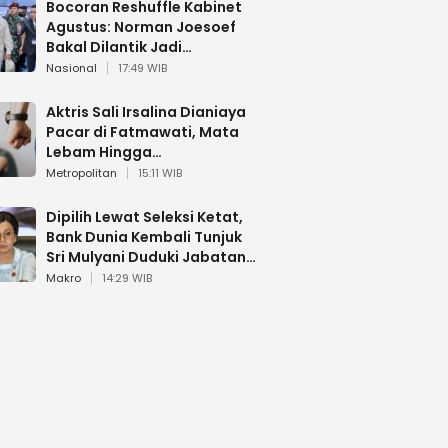
Bocoran Reshuffle Kabinet
Agustus: Norman Joesoef
Bakal Dilantik Jadi
Wamenhan RI
Nasional
17:49 WIB
Aktris Sali Irsalina Dianiaya
Pacar di Fatmawati, Mata
Lebam Hingga
Diselamatkan Polantas
Metropolitan
15:11 WIB
Dipilih Lewat Seleksi Ketat,
Bank Dunia Kembali Tunjuk
Sri Mulyani Duduki Jabatan
Strategis
Makro
14:29 WIB