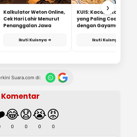
❯
Kalkulator Weton Online,
KUIS: Kacamata Apa
Cek Hari Lahir Menurut
yang Paling Cocok
Penanggalan Jawa
dengan Gayamu?
Ikuti Kuisnya ➔
Ikuti Kuisnya ➔
terkini Suara.com di:
Komentar
️
😂
😧
😭
😡
0
0
0
0
0