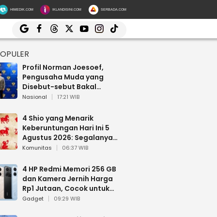
HIMEDIK.COM
IKLANDISINI.COM
SERBADA.COM
POPULER
Profil Norman Joesoef,
Pengusaha Muda yang
Disebut-sebut Bakal
Dilantik Jadi Wamenhan RI
Nasional
17:21 WIB
4 Shio yang Menarik
Keberuntungan Hari Ini 5
Agustus 2026: Segalanya
Berjalan Lancar
Komunitas
06:37 WIB
4 HP Redmi Memori 256 GB
dan Kamera Jernih Harga
Rp1 Jutaan, Cocok untuk
Multitasking
Gadget
09:29 WIB