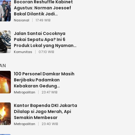
Bocoran Reshuffle Kabinet
Agustus: Norman Joesoef
Bakal Dilantik Jadi
Wamenhan RI
Nasional
17:49 WIB
Jalan Santai Cocoknya
Pakai Sepatu Apa? Ini 6
Produk Lokal yang Nyaman
Buat 17 Agustusan
Komunitas
07:10 WIB
HAN
100 Personel Damkar Masih
Berjibaku Padamkan
Kebakaran Gedung
Bapenda DKI
Metropolitan
23:47 WIB
Kantor Bapenda DKI Jakarta
Dilalap si Jago Merah, Api
Semakin Membesar
Metropolitan
23:40 WIB