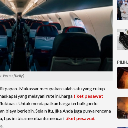
PILI
 Pexels/Kelly)
likpapan–Makassar merupakan salah satu yang cukup
askapai yang melayani rute ini, harga
tiket pesawat
rfluktuasi. Untuk mendapatkan harga terbaik, perlu
n biaya berlebih. Selain itu, jika Anda juga punya rencana
a, tips ini bisa membantu mencari
tiket pesawat
a.