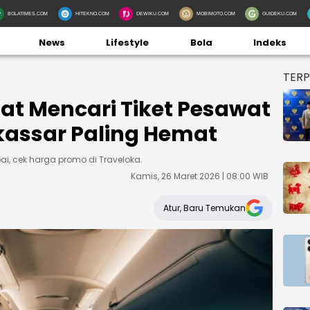
BOLATIMES.COM
HITEKNO.COM
DEWIKU.COM
MOBIMOTO.COM
GUIDEKU.COM
News
Lifestyle
Bola
Indeks
TER
aat Mencari Tiket Pesawat
assar Paling Hemat
, cek harga promo di Traveloka.
Kamis, 26 Maret 2026 | 08:00 WIB
Atur, Baru Temukan