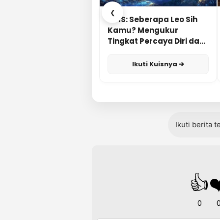
❮
KUIS: Seberapa Leo Sih
Kamu? Mengukur
Tingkat Percaya Diri dan
Karisma
Ikuti Kuisnya ➔
Ikuti berita 
👍
❤
0