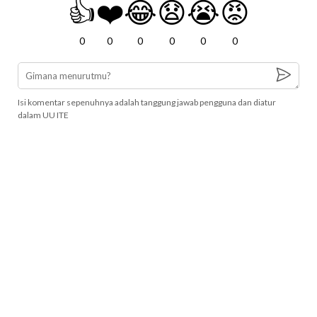
👍
❤️
😂
😧
😭
😡
0
0
0
0
0
0
Isi komentar sepenuhnya adalah tanggung jawab pengguna dan diatur
dalam UU ITE