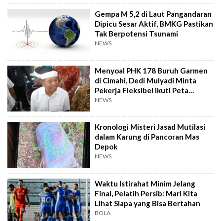
Gempa M 5,2 di Laut Pangandaran
Dipicu Sesar Aktif, BMKG Pastikan
Tak Berpotensi Tsunami
NEWS
Menyoal PHK 178 Buruh Garmen
di Cimahi, Dedi Mulyadi Minta
Pekerja Fleksibel Ikuti Peta
Industri
NEWS
Kronologi Misteri Jasad Mutilasi
dalam Karung di Pancoran Mas
Depok
NEWS
Waktu Istirahat Minim Jelang
Final, Pelatih Persib: Mari Kita
Lihat Siapa yang Bisa Bertahan
BOLA