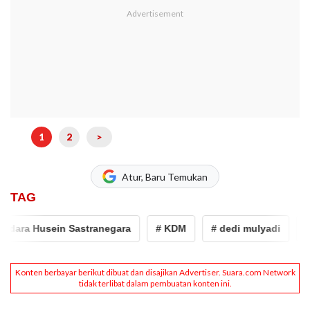
1
2
>
Atur, Baru Temukan
TAG
dara Husein Sastranegara
# KDM
# dedi mulyadi
# j