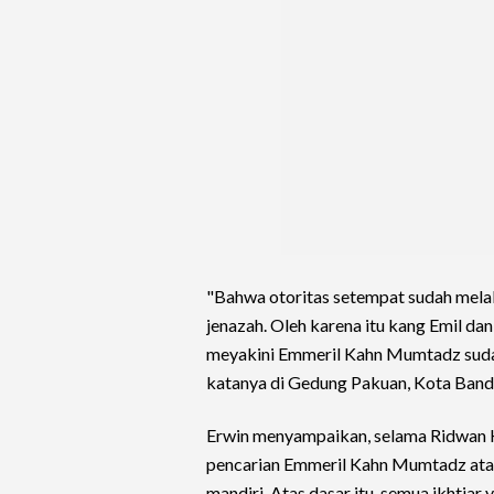
"Bahwa otoritas setempat sudah mela
jenazah. Oleh karena itu kang Emil d
meyakini Emmeril Kahn Mumtadz sudah
katanya di Gedung Pakuan, Kota Band
Erwin menyampaikan, selama Ridwan K
pencarian Emmeril Kahn Mumtadz atau 
mandiri. Atas dasar itu, semua ikhtia