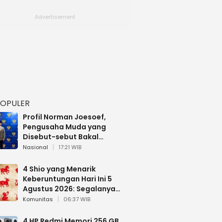
POPULER
Profil Norman Joesoef,
Pengusaha Muda yang
Disebut-sebut Bakal
Dilantik Jadi Wamenhan RI
Nasional
17:21 WIB
4 Shio yang Menarik
Keberuntungan Hari Ini 5
Agustus 2026: Segalanya
Berjalan Lancar
Komunitas
06:37 WIB
4 HP Redmi Memori 256 GB