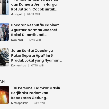
dan Kamera Jernih Harga
Rp1 Jutaan, Cocok untuk
Multitasking
Gadget
09:29 WIB
Bocoran Reshuffle Kabinet
Agustus: Norman Joesoef
Bakal Dilantik Jadi
Wamenhan RI
Nasional
17:49 WIB
Jalan Santai Cocoknya
Pakai Sepatu Apa? Ini 6
Produk Lokal yang Nyaman
Buat 17 Agustusan
Komunitas
07:10 WIB
HAN
100 Personel Damkar Masih
Berjibaku Padamkan
Kebakaran Gedung
Bapenda DKI
Metropolitan
23:47 WIB