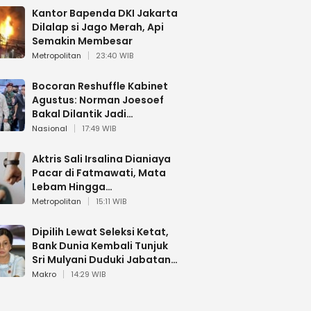
Kantor Bapenda DKI Jakarta
Dilalap si Jago Merah, Api
Semakin Membesar
Metropolitan
23:40 WIB
Bocoran Reshuffle Kabinet
Agustus: Norman Joesoef
Bakal Dilantik Jadi
Wamenhan RI
Nasional
17:49 WIB
Aktris Sali Irsalina Dianiaya
Pacar di Fatmawati, Mata
Lebam Hingga
Diselamatkan Polantas
Metropolitan
15:11 WIB
Dipilih Lewat Seleksi Ketat,
Bank Dunia Kembali Tunjuk
Sri Mulyani Duduki Jabatan
Strategis
Makro
14:29 WIB