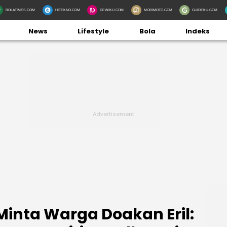
BOLATIMES.COM
HITEKNO.COM
DEWIKU.COM
MOBIMOTO.COM
GUIDEKU.COM
News
Lifestyle
Bola
Indeks
Minta Warga Doakan Eril: