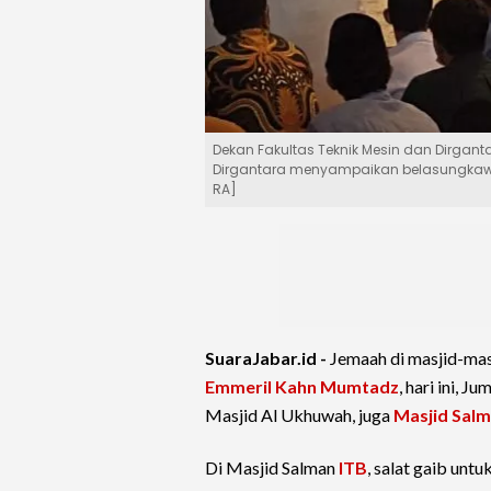
Dekan Fakultas Teknik Mesin dan Dirgantara
Dirgantara menyampaikan belasungkawa 
RA]
SuaraJabar.id -
Jemaah di masjid-ma
Emmeril Kahn Mumtadz
, hari ini, 
Masjid Al Ukhuwah, juga
Masjid Salm
Di Masjid Salman
ITB
, salat gaib untu