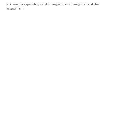
Isi komentar sepenuhnya adalah tanggung jawab pengguna dan diatur
dalam UU ITE