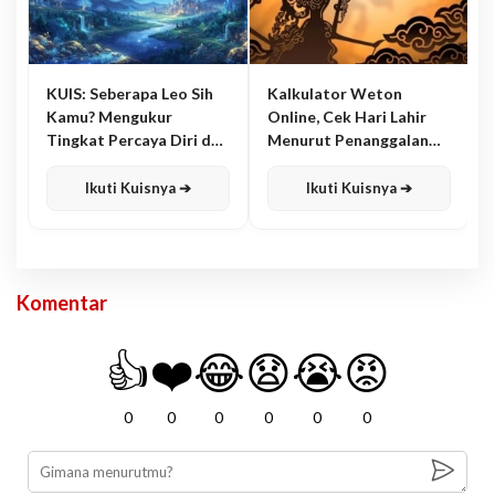
KUIS: Seberapa Leo Sih
Kalkulator Weton
Kamu? Mengukur
Online, Cek Hari Lahir
Tingkat Percaya Diri dan
Menurut Penanggalan
Karisma
Jawa
Ikuti Kuisnya ➔
Ikuti Kuisnya ➔
Komentar
👍
❤️
😂
😧
😭
😡
0
0
0
0
0
0