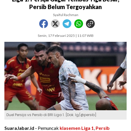
Persib Belum Tergoyahkan
Syaiful Rachman
Senin, 17 Februari 2025 | 11:07 WIB
Duel Persija vs Persib di BRI Liga 1. [Dok. Ig/@persib]
SuaraJabar.id -
Pemuncak
klasemen Liga 1
,
Persib