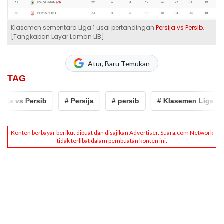
Klasemen sementara Liga 1 usai pertandingan
Persija vs Persib
.
[Tangkapan Layar Laman LIB]
Atur, Baru Temukan
TAG
ja vs Persib
# Persija
# persib
# Klasemen Liga 1