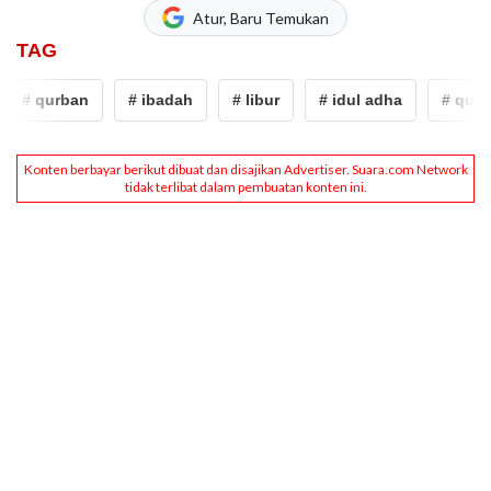
Atur, Baru Temukan
TAG
# qurban
# ibadah
# libur
# idul adha
# qurba