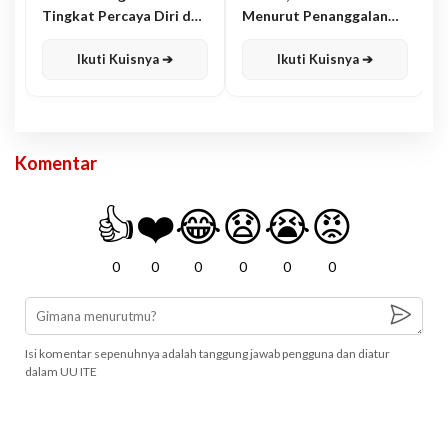
Tingkat Percaya Diri dan
Menurut Penanggalan
Karisma
Jawa
Ikuti Kuisnya ➔
Ikuti Kuisnya ➔
Komentar
👍
❤️
😂
😧
😭
😡
0
0
0
0
0
0
Isi komentar sepenuhnya adalah tanggung jawab pengguna dan diatur
dalam UU ITE