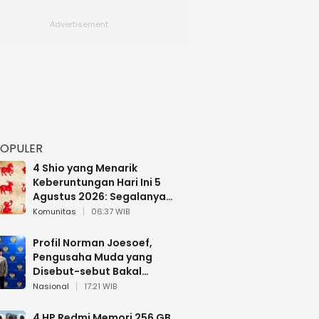
POPULER
4 Shio yang Menarik
Keberuntungan Hari Ini 5
Agustus 2026: Segalanya
Berjalan Lancar
Komunitas
06:37 WIB
Profil Norman Joesoef,
Pengusaha Muda yang
Disebut-sebut Bakal
Dilantik Jadi Wamenhan RI
Nasional
17:21 WIB
4 HP Redmi Memori 256 GB