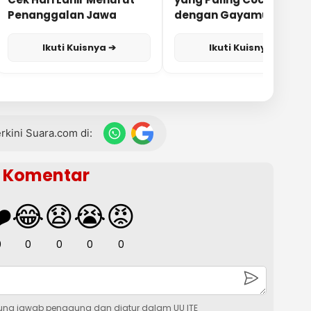
Penanggalan Jawa
dengan Gayamu?
Ikuti Kuisnya ➔
Ikuti Kuisnya ➔
terkini Suara.com di:
Komentar
️
😂
😧
😭
😡
0
0
0
0
0
ung jawab pengguna dan diatur dalam UU ITE