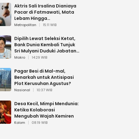
Aktris Sali Irsalina Dianiaya
Pacar di Fatmawati, Mata
Lebam Hingga
Diselamatkan Polantas
Metropolitan
15:11 WIB
Dipilih Lewat Seleksi Ketat,
Bank Dunia Kembali Tunjuk
Sri Mulyani Duduki Jabatan
Strategis
Makro
14:29 WIB
Pagar Besi di Mal-mal,
Benarkah untuk Antisipasi
Plot Kerusuhan Agustus?
Nasional
10:37 WIB
Desa Kecil, Mimpi Mendunia:
Ketika Kolaborasi
Mengubah Wajah Kemiren
Kolom
08:19 WIB