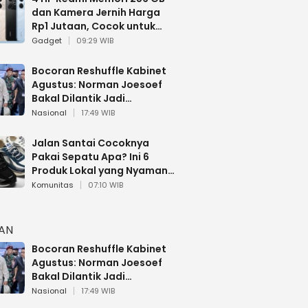
dan Kamera Jernih Harga
Rp1 Jutaan, Cocok untuk
Multitasking
Gadget
09:29 WIB
Bocoran Reshuffle Kabinet
Agustus: Norman Joesoef
Bakal Dilantik Jadi
Wamenhan RI
Nasional
17:49 WIB
Jalan Santai Cocoknya
Pakai Sepatu Apa? Ini 6
Produk Lokal yang Nyaman
Buat 17 Agustusan
Komunitas
07:10 WIB
HAN
Bocoran Reshuffle Kabinet
Agustus: Norman Joesoef
Bakal Dilantik Jadi
Wamenhan RI
Nasional
17:49 WIB