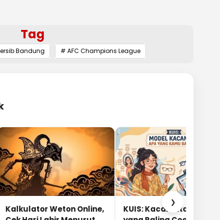
Tag
Persib Bandung
# AFC Champions League
k
❯
Kalkulator Weton Online,
KUIS: Kacamata Apa
Cek Hari Lahir Menurut
yang Paling Cocok