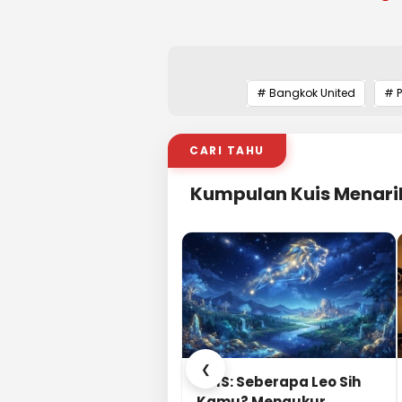
# Bangkok United
# 
CARI TAHU
Kumpulan Kuis Menari
❮
KUIS: Seberapa Leo Sih
Kamu? Mengukur