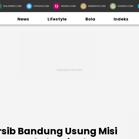
BOLATIMES.COM
HITEKNO.COM
DEWIKU.COM
MOBIMOTO.COM
GUIDEKU.COM
News
Lifestyle
Bola
Indeks
rsib Bandung Usung Misi