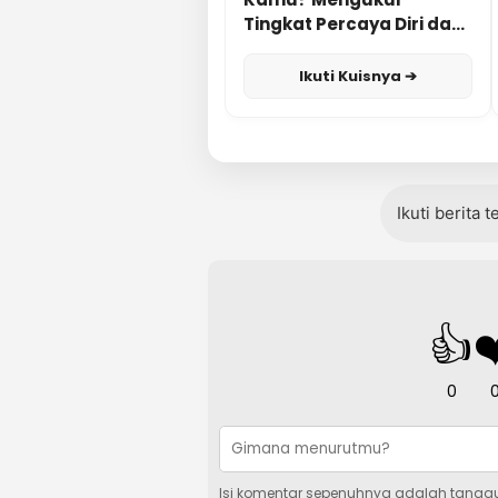
Tingkat Percaya Diri dan
Karisma
Ikuti Kuisnya ➔
Ikuti berita 
👍
❤
0
Isi komentar sepenuhnya adalah tangg