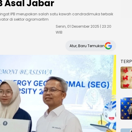
B Asal Jabar
ngingat IPB merupakan salah satu kawah candradimuka terbaik
ator di sektor agromaritim
Senin, 01 Desember 2025 | 23:20
WIB
Atur, Baru Temukan
TER