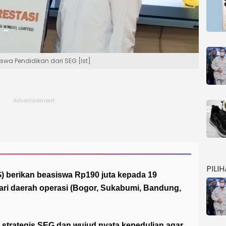
wa Pendidikan dari SEG [Ist]
PILI
) berikan beasiswa Rp190 juta kepada 19
ari daerah operasi (Bogor, Sukabumi, Bandung,
i strategis SEG dan wujud nyata kepedulian agar