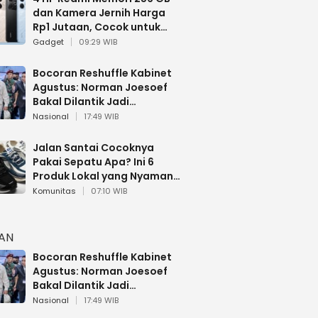
dan Kamera Jernih Harga
Rp1 Jutaan, Cocok untuk
Multitasking
Gadget
09:29 WIB
Bocoran Reshuffle Kabinet
Agustus: Norman Joesoef
Bakal Dilantik Jadi
Wamenhan RI
Nasional
17:49 WIB
Jalan Santai Cocoknya
Pakai Sepatu Apa? Ini 6
Produk Lokal yang Nyaman
Buat 17 Agustusan
Komunitas
07:10 WIB
HAN
Bocoran Reshuffle Kabinet
Agustus: Norman Joesoef
Bakal Dilantik Jadi
Wamenhan RI
Nasional
17:49 WIB