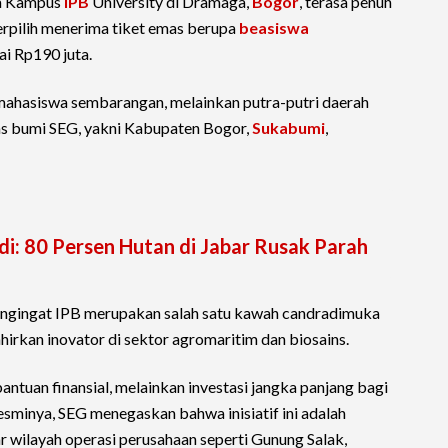
na Kampus
IPB
University di Dramaga,
Bogor
, terasa penuh
erpilih menerima tiket emas berupa
beasiswa
ai Rp190 juta.
mahasiswa sembarangan, melainkan putra-putri daerah
nas bumi SEG, yakni Kabupaten Bogor,
Sukabumi
,
i: 80 Persen Hutan di Jabar Rusak Parah
 mengingat IPB merupakan salah satu kawah candradimuka
hirkan inovator di sektor agromaritim dan biosains.
ntuan finansial, melainkan investasi jangka panjang bagi
sminya, SEG menegaskan bahwa inisiatif ini adalah
r wilayah operasi perusahaan seperti Gunung Salak,