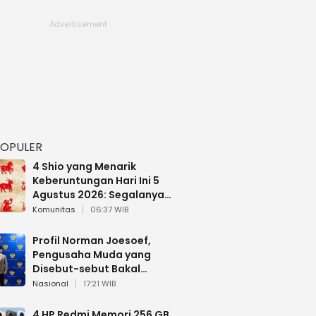
POPULER
4 Shio yang Menarik
Keberuntungan Hari Ini 5
Agustus 2026: Segalanya
Berjalan Lancar
Komunitas
06:37 WIB
Profil Norman Joesoef,
Pengusaha Muda yang
Disebut-sebut Bakal
Dilantik Jadi Wamenhan RI
Nasional
17:21 WIB
4 HP Redmi Memori 256 GB