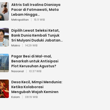
Aktris Sali Irsalina Dianiaya
Pacar di Fatmawati, Mata
Lebam Hingga
Diselamatkan Polantas
Metropolitan
15:11 WIB
Dipilih Lewat Seleksi Ketat,
Bank Dunia Kembali Tunjuk
Sri Mulyani Duduki Jabatan
Strategis
Makro
14:29 WIB
Pagar Besi di Mal-mal,
Benarkah untuk Antisipasi
Plot Kerusuhan Agustus?
Nasional
10:37 WIB
Desa Kecil, Mimpi Mendunia:
Ketika Kolaborasi
Mengubah Wajah Kemiren
Kolom
08:19 WIB