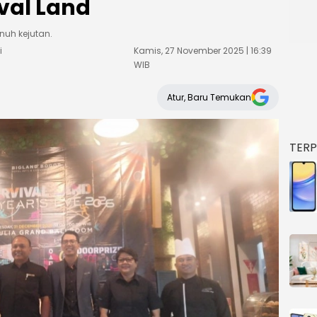
ival Land
nuh kejutan.
i
Kamis, 27 November 2025 | 16:39
WIB
Atur, Baru Temukan
TER