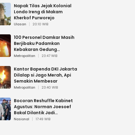
Napak Tilas Jejak Kolonial
Londo Ireng di Makam
Kherkof Purworejo
Ulasan
20:10 WIB
100 Personel Damkar Masih
Berjibaku Padamkan
Kebakaran Gedung
Bapenda DKI
Metropolitan
23:47 WIB
Kantor Bapenda DKI Jakarta
Dilalap si Jago Merah, Api
Semakin Membesar
Metropolitan
23:40 WIB
Bocoran Reshuffle Kabinet
Agustus: Norman Joesoef
Bakal Dilantik Jadi
Wamenhan RI
Nasional
17:49 WIB