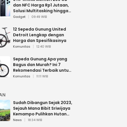
dan NFC Harga Rp1 Jutaan,
Solusi Multitasking hingga
Gaming
Gadget
09:49 WIB
12 Sepeda Gunung United
Detroit Lengkap dengan
Harga dan Spesifikasinya
Komunitas
12:40 WIB
Sepeda Gunung Apa yang
Bagus dan Murah? Ini 7
Rekomendasi Terbaik untuk
Pemula
Komunitas
11:11 WIB
HAN
Sudah Dibangun Sejak 2023,
Sejauh Mana Bibit Sriwijaya
Kemampo Pulihkan Hutan
Sumsel?
News
18:34 WIB