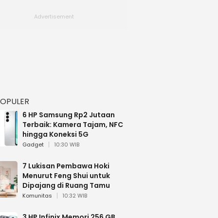
POPULER
6 HP Samsung Rp2 Jutaan
Terbaik: Kamera Tajam, NFC
hingga Koneksi 5G
Gadget
10:30 WIB
7 Lukisan Pembawa Hoki
Menurut Feng Shui untuk
Dipajang di Ruang Tamu
Komunitas
10:32 WIB
3 HP Infinix Memori 256 GB