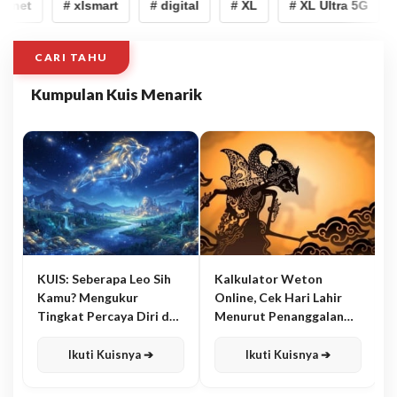
rnet
# xlsmart
# digital
# XL
# XL Ultra 5G
#
CARI TAHU
Kumpulan Kuis Menarik
KUIS: Seberapa Leo Sih
Kalkulator Weton
Kamu? Mengukur
Online, Cek Hari Lahir
Tingkat Percaya Diri dan
Menurut Penanggalan
Karisma
Jawa
Ikuti Kuisnya ➔
Ikuti Kuisnya ➔