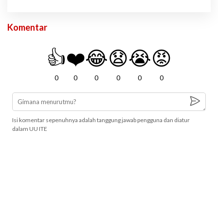
Komentar
👍
❤️
😂
😧
😭
😡
0
0
0
0
0
0
Isi komentar sepenuhnya adalah tanggung jawab pengguna dan diatur
dalam UU ITE