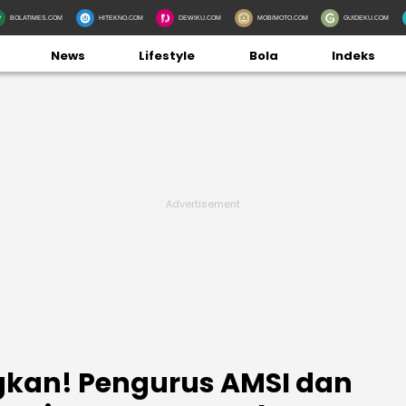
BOLATIMES.COM
HITEKNO.COM
DEWIKU.COM
MOBIMOTO.COM
GUIDEKU.COM
News
Lifestyle
Bola
Indeks
kan! Pengurus AMSI dan