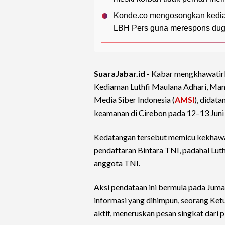
Konde.co mengosongkan kedia
LBH Pers guna merespons dugaan 
SuaraJabar.id -
Kabar mengkhawatirka
Kediaman Luthfi Maulana Adhari, Man
Media Siber Indonesia (
AMSI
), didat
keamanan di Cirebon pada 12–13 Juni
Kedatangan tersebut memicu kekhawati
pendaftaran Bintara TNI, padahal Lut
anggota TNI.
Aksi pendataan ini bermula pada Juma
informasi yang dihimpun, seorang Ke
aktif, meneruskan pesan singkat dari 