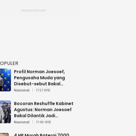
POPULER
Profil Norman Joesoef,
Pengusaha Muda yang
Disebut-sebut Bakal
Dilantik Jadi Wamenhan RI
Nasional
17:21 WIB
Bocoran Reshuffle Kabinet
Agustus: Norman Joesoef
Bakal Dilantik Jadi
Wamenhan RI
Nasional
17:49 WIB
4 HP Murah Baterai 7000