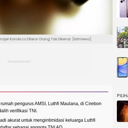
najer Konde.co Diteror Orang Tak Dikenal. [Istimewa]
PILI
rumah pengurus AMSI, Luthfi Maulana, di Cirebon
lih verifikasi TNI.
di akurat untuk mengintimidasi keluarga Luthfi
daftar sebagai anggota TNI AD.