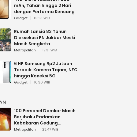
mAh, Tahan hingga 2 Hari
dengan Performa Kencang
Gadget
08:13 WIB
Rumah Lansia 82 Tahun
Dieksekusi PN Jakbar Meski
Masih Sengketa
Metropolitan
19:31 WIB
6 HP Samsung Rp2 Jutaan
Terbaik: Kamera Tajam, NFC
hingga Koneksi 5G
Gadget
10:30 WIB
HAN
100 Personel Damkar Masih
Berjibaku Padamkan
Kebakaran Gedung
Bapenda DKI
Metropolitan
23:47 WIB