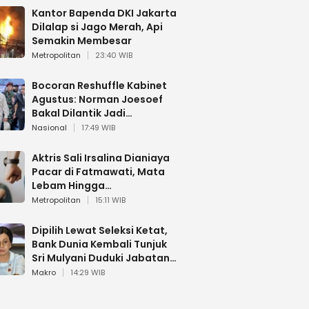
Kantor Bapenda DKI Jakarta
Dilalap si Jago Merah, Api
Semakin Membesar
Metropolitan
23:40 WIB
Bocoran Reshuffle Kabinet
Agustus: Norman Joesoef
Bakal Dilantik Jadi
Wamenhan RI
Nasional
17:49 WIB
Aktris Sali Irsalina Dianiaya
Pacar di Fatmawati, Mata
Lebam Hingga
Diselamatkan Polantas
Metropolitan
15:11 WIB
Dipilih Lewat Seleksi Ketat,
Bank Dunia Kembali Tunjuk
Sri Mulyani Duduki Jabatan
Strategis
Makro
14:29 WIB