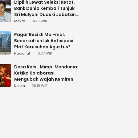
Dipilih Lewat Seleksi Ketat,
Bank Dunia Kembali Tunjuk
Sri Mulyani Duduki Jabatan
Strategis
Makro
14:29 WIB
Pagar Besi di Mal-mal,
Benarkah untuk Antisipasi
Plot Kerusuhan Agustus?
Nasional
10:37 WIB
Desa Kecil, Mimpi Mendunia:
Ketika Kolaborasi
Mengubah Wajah Kemiren
Kolom
08:19 WIB