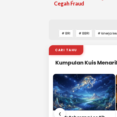
Cegah Fraud
# BRI
# BBRI
# kinerja k
CARI TAHU
Kumpulan Kuis Menari
❮