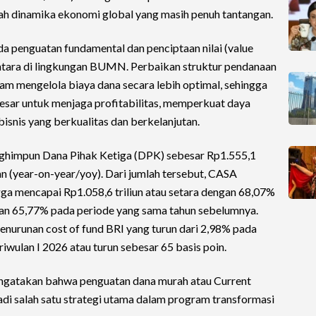
ah dinamika ekonomi global yang masih penuh tantangan.
a penguatan fundamental dan penciptaan nilai (value
antara di lingkungan BUMN. Perbaikan struktur pendanaan
m mengelola biaya dana secara lebih optimal, sehingga
besar untuk menjaga profitabilitas, memperkuat daya
isnis yang berkualitas dan berkelanjutan.
ghimpun Dana Pihak Ketiga (DPK) sebesar Rp1.555,1
an (year-on-year/yoy). Dari jumlah tersebut, CASA
gga mencapai Rp1.058,6 triliun atau setara dengan 68,07%
kan 65,77% pada periode yang sama tahun sebelumnya.
 penurunan cost of fund BRI yang turun dari 2,98% pada
iwulan I 2026 atau turun sebesar 65 basis poin.
ngatakan bahwa penguatan dana murah atau Current
i salah satu strategi utama dalam program transformasi