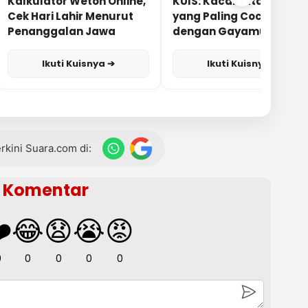
Kalkulator Weton Online,
KUIS: Kacamata Apa
Cek Hari Lahir Menurut
yang Paling Cocok
Penanggalan Jawa
dengan Gayamu?
Ikuti Kuisnya ➔
Ikuti Kuisnya ➔
terkini Suara.com di:
Komentar
️
😂
😧
😭
😡
0
0
0
0
0