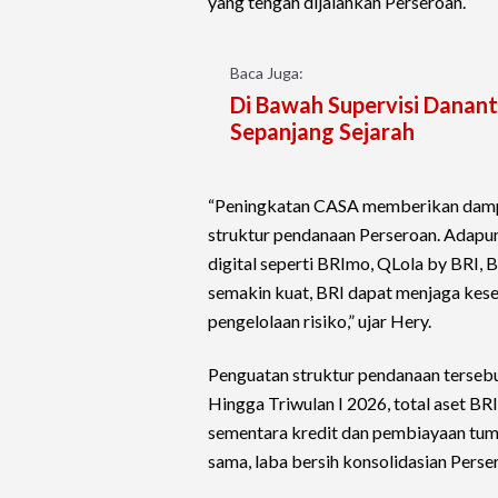
yang tengah dijalankan Perseroan.
Baca Juga:
Di Bawah Supervisi Danant
Sepanjang Sejarah
“Peningkatan CASA memberikan dampak
struktur pendanaan Perseroan. Adapun
digital seperti BRImo, QLola by BRI,
semakin kuat, BRI dapat menjaga kese
pengelolaan risiko,” ujar Hery.
Penguatan struktur pendanaan tersebu
Hingga Triwulan I 2026, total aset B
sementara kredit dan pembiayaan tumb
sama, laba bersih konsolidasian Perse