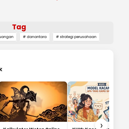
Tag
euangan
# danantara
# strategi perusahaan
k
❯