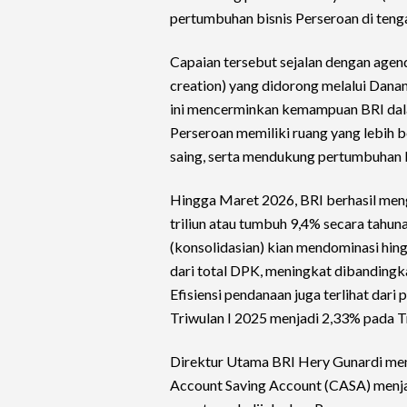
pertumbuhan bisnis Perseroan di teng
Capaian tersebut sejalan dengan agend
creation) yang didorong melalui Dan
ini mencerminkan kemampuan BRI dala
Perseroan memiliki ruang yang lebih 
saing, serta mendukung pertumbuhan b
Hingga Maret 2026, BRI berhasil men
triliun atau tumbuh 9,4% secara tahun
(konsolidasian) kian mendominasi hin
dari total DPK, meningkat dibanding
Efisiensi pendanaan juga terlihat dari
Triwulan I 2025 menjadi 2,33% pada Tr
Direktur Utama BRI Hery Gunardi me
Account Saving Account (CASA) menjad