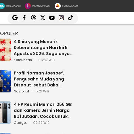
HIMEDIK.COM
IKLANDISINI.COM
SERBADA.COM
POPULER
4 Shio yang Menarik
Keberuntungan Hari Ini 5
Agustus 2026: Segalanya
Berjalan Lancar
Komunitas
06:37 WIB
Profil Norman Joesoef,
Pengusaha Muda yang
Disebut-sebut Bakal
Dilantik Jadi Wamenhan RI
Nasional
17:21 WIB
4 HP Redmi Memori 256 GB
dan Kamera Jernih Harga
Rp1 Jutaan, Cocok untuk
Multitasking
Gadget
09:29 WIB