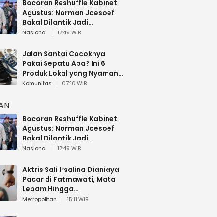
Bocoran Reshuffle Kabinet
Agustus: Norman Joesoef
Bakal Dilantik Jadi
Wamenhan RI
Nasional
17:49 WIB
Jalan Santai Cocoknya
Pakai Sepatu Apa? Ini 6
Produk Lokal yang Nyaman
Buat 17 Agustusan
Komunitas
07:10 WIB
HAN
Bocoran Reshuffle Kabinet
Agustus: Norman Joesoef
Bakal Dilantik Jadi
Wamenhan RI
Nasional
17:49 WIB
Aktris Sali Irsalina Dianiaya
Pacar di Fatmawati, Mata
Lebam Hingga
Diselamatkan Polantas
Metropolitan
15:11 WIB