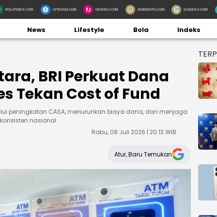
BOLATIMES.COM
HITEKNO.COM
DEWIKU.COM
MOBIMOTO.COM
GUIDEKU.COM
News
Lifestyle
Bola
Indeks
TER
ara, BRI Perkuat Dana
s Tekan Cost of Fund
alui peningkatan CASA, menurunkan biaya dana, dan menjaga
konsisten nasional.
Rabu, 08 Juli 2026 | 20:13 WIB
Atur, Baru Temukan