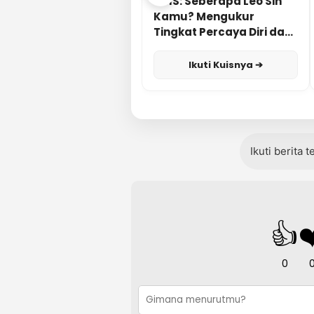
KUIS: Seberapa Leo Sih
Kamu? Mengukur
Tingkat Percaya Diri dan
Karisma
Ikuti Kuisnya ➔
Ikuti berita 
👍
❤
0