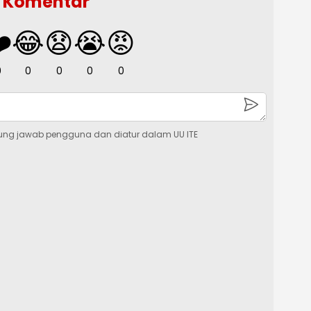
Komentar
️
😂
😧
😭
😡
0
0
0
0
0
ung jawab pengguna dan diatur dalam UU ITE