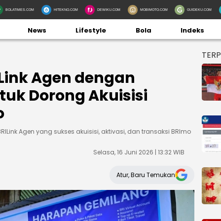
BOLATIMES.COM
HITEKNO.COM
DEWIKU.COM
MOBIMOTO.COM
GUIDEKU.COM
News
Lifestyle
Bola
Indeks
TER
ILink Agen dengan
uk Dorong Akuisisi
o
Link Agen yang sukses akuisisi, aktivasi, dan transaksi BRImo
Selasa, 16 Juni 2026 | 13:32 WIB
Atur, Baru Temukan