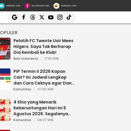
HIMEDIK.COM
IKLANDISINI.COM
SERBADA.COM
POPULER
Pelatih FC Twente Usir Mees
Hilgers: Saya Tak Berharap
Dia Kembali ke Klub!
Bola Indonesia
17:39 WIB
PIP Termin II 2026 Kapan
Cair? Ini Jadwal Lengkap
dan Cara Ceknya agar Dana
Tidak Hangus!
Komunitas
07:36 WIB
4 Shio yang Menarik
Keberuntungan Hari Ini 5
Agustus 2026: Segalanya
Berjalan Lancar
Komunitas
06:37 WIB