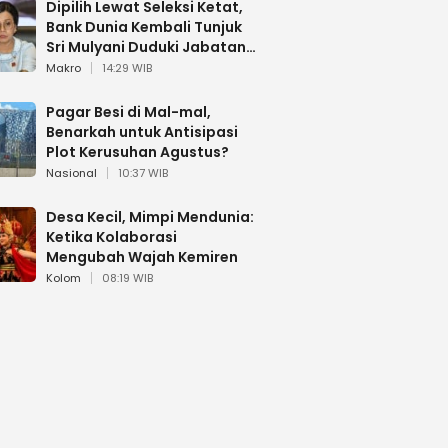
Dipilih Lewat Seleksi Ketat,
Bank Dunia Kembali Tunjuk
Sri Mulyani Duduki Jabatan
Strategis
Makro
14:29 WIB
Pagar Besi di Mal-mal,
Benarkah untuk Antisipasi
Plot Kerusuhan Agustus?
Nasional
10:37 WIB
Desa Kecil, Mimpi Mendunia:
Ketika Kolaborasi
Mengubah Wajah Kemiren
Kolom
08:19 WIB