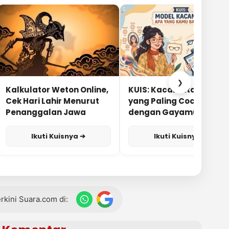
❯
Kalkulator Weton Online,
KUIS: Kacamata Apa
Cek Hari Lahir Menurut
yang Paling Cocok
Penanggalan Jawa
dengan Gayamu?
Ikuti Kuisnya ➔
Ikuti Kuisnya ➔
terkini Suara.com di: