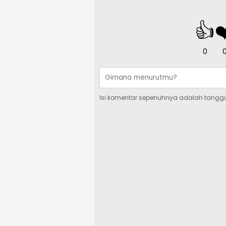
👍
❤
0
Isi komentar sepenuhnya adalah tangg