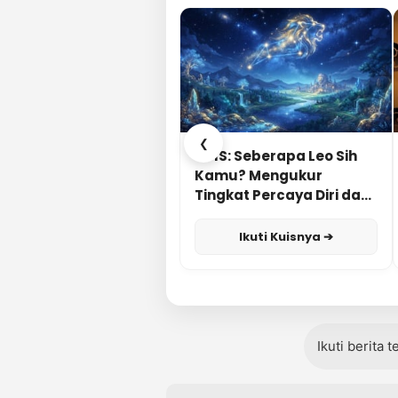
❮
KUIS: Seberapa Leo Sih
Kamu? Mengukur
Tingkat Percaya Diri dan
Karisma
Ikuti Kuisnya ➔
Ikuti berita 