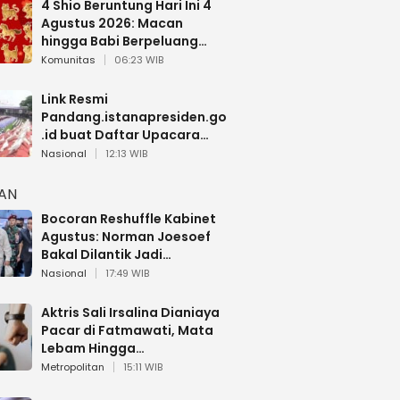
4 Shio Beruntung Hari Ini 4
Agustus 2026: Macan
hingga Babi Berpeluang
Dapat Kabar Baik
Komunitas
06:23 WIB
Link Resmi
Pandang.istanapresiden.go
.id buat Daftar Upacara
Bendera HUT RI di Istana
Nasional
12:13 WIB
Negara
HAN
Bocoran Reshuffle Kabinet
Agustus: Norman Joesoef
Bakal Dilantik Jadi
Wamenhan RI
Nasional
17:49 WIB
Aktris Sali Irsalina Dianiaya
Pacar di Fatmawati, Mata
Lebam Hingga
Diselamatkan Polantas
Metropolitan
15:11 WIB