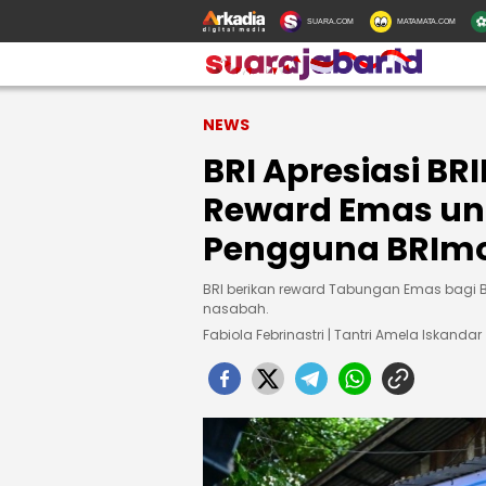
SUARA.COM
MATAMATA.COM
NEWS
BRI Apresiasi BR
Reward Emas unt
Pengguna BRIm
BRI berikan reward Tabungan Emas bagi BRI
nasabah.
Fabiola Febrinastri | Tantri Amela Iskandar