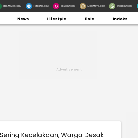
BOLATIMES.COM
HITEKNO.COM
DEWIKU.COM
MOBIMOTO.COM
GUIDEKU.COM
News
Lifestyle
Bola
Indeks
Sering Kecelakaan, Warga Desak