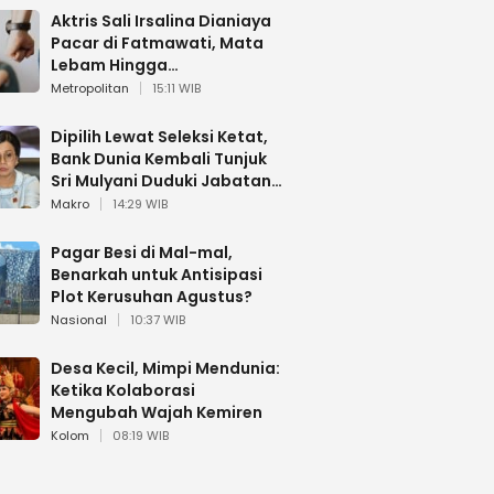
Aktris Sali Irsalina Dianiaya
Pacar di Fatmawati, Mata
Lebam Hingga
Diselamatkan Polantas
Metropolitan
15:11 WIB
Dipilih Lewat Seleksi Ketat,
Bank Dunia Kembali Tunjuk
Sri Mulyani Duduki Jabatan
Strategis
Makro
14:29 WIB
Pagar Besi di Mal-mal,
Benarkah untuk Antisipasi
Plot Kerusuhan Agustus?
Nasional
10:37 WIB
Desa Kecil, Mimpi Mendunia:
Ketika Kolaborasi
Mengubah Wajah Kemiren
Kolom
08:19 WIB