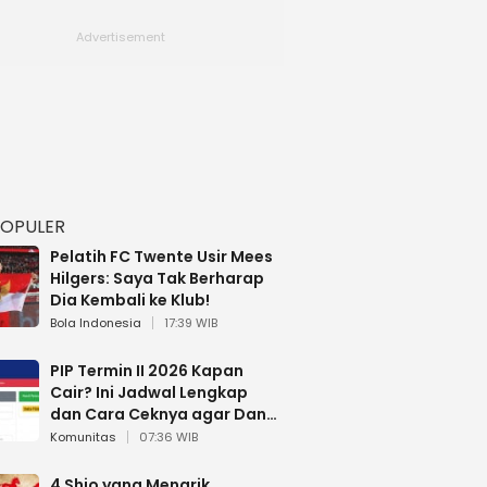
POPULER
Pelatih FC Twente Usir Mees
Hilgers: Saya Tak Berharap
Dia Kembali ke Klub!
Bola Indonesia
17:39 WIB
PIP Termin II 2026 Kapan
Cair? Ini Jadwal Lengkap
dan Cara Ceknya agar Dana
Tidak Hangus!
Komunitas
07:36 WIB
4 Shio yang Menarik