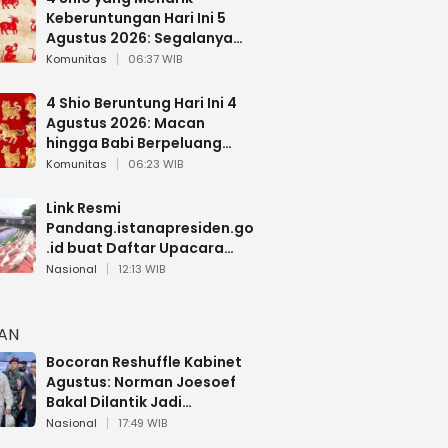
Keberuntungan Hari Ini 5
Agustus 2026: Segalanya
Berjalan Lancar
Komunitas
06:37 WIB
4 Shio Beruntung Hari Ini 4
Agustus 2026: Macan
hingga Babi Berpeluang
Dapat Kabar Baik
Komunitas
06:23 WIB
Link Resmi
Pandang.istanapresiden.go
.id buat Daftar Upacara
Bendera HUT RI di Istana
Nasional
12:13 WIB
Negara
HAN
Bocoran Reshuffle Kabinet
Agustus: Norman Joesoef
Bakal Dilantik Jadi
Wamenhan RI
Nasional
17:49 WIB