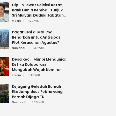
Dipilih Lewat Seleksi Ketat,
Bank Dunia Kembali Tunjuk
Sri Mulyani Duduki Jabatan
Strategis
Makro
14:29 WIB
Pagar Besi di Mal-mal,
Benarkah untuk Antisipasi
Plot Kerusuhan Agustus?
Nasional
10:37 WIB
Desa Kecil, Mimpi Mendunia:
Ketika Kolaborasi
Mengubah Wajah Kemiren
Kolom
08:19 WIB
Kejagung Geledah Rumah
Eks Jampidsus Febrie yang
Pernah Dijaga TNI
Nasional
13:26 WIB