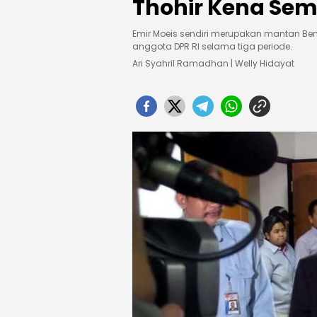
Thohir Kena Sem
Emir Moeis sendiri merupakan mantan Be
anggota DPR RI selama tiga periode.
Ari Syahril Ramadhan | Welly Hidayat