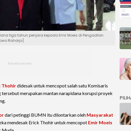
na tiga tahun penjara kepada Emir Moeis di Pengadilan
/Bowo Raharjo]
k Thohir
didesak untuk mencopot salah satu Komisaris
g tersebut merupakan mantan narapidana korupsi proyek
PILI
ng.
or
dari petinggi BUMN itu dilontarkan oleh
Masyarakat
reka mendesak Erick Thohir untuk mencopot
Emir Moeis
r Muda.