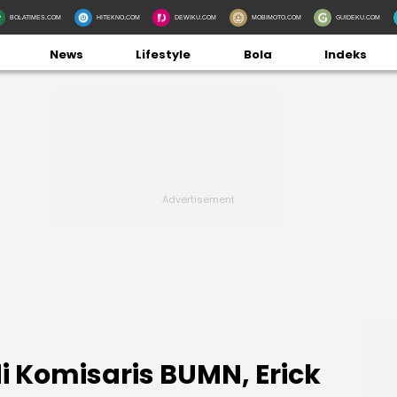
BOLATIMES.COM
HITEKNO.COM
DEWIKU.COM
MOBIMOTO.COM
GUIDEKU.COM
News
Lifestyle
Bola
Indeks
i Komisaris BUMN, Erick