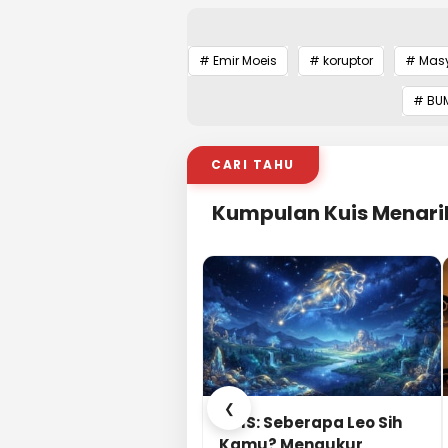
# Emir Moeis
# koruptor
# Masy
# BU
CARI TAHU
Kumpulan Kuis Menari
❮
KUIS: Seberapa Leo Sih
Kamu? Mengukur