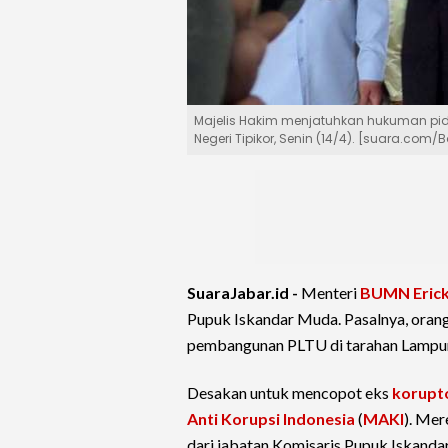
Majelis Hakim menjatuhkan hukuman pida
Negeri Tipikor, Senin (14/4). [suara.com
SuaraJabar.id -
Menteri
BUMN
Eric
Pupuk Iskandar Muda. Pasalnya, oran
pembangunan PLTU di tarahan Lampu
Desakan untuk mencopot eks
korupt
Anti Korupsi Indonesia
(
MAKI
). Me
dari jabatan Komisaris Pupuk Iskanda