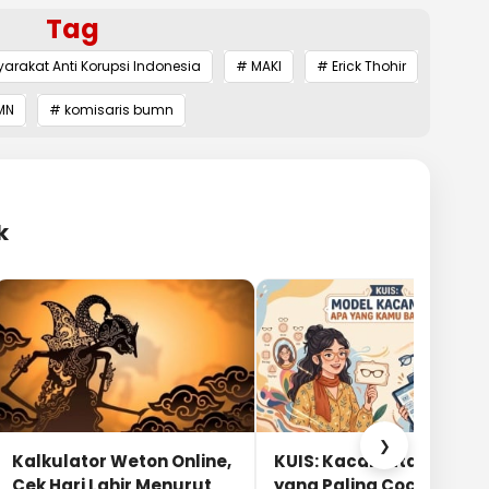
Tag
arakat Anti Korupsi Indonesia
# MAKI
# Erick Thohir
MN
# komisaris bumn
k
❯
Kalkulator Weton Online,
KUIS: Kacamata Apa
Cek Hari Lahir Menurut
yang Paling Cocok