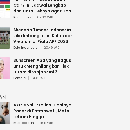
Cair? Ini Jadwal Lengkap
dan Cara Ceknya agar Dana
Tidak Hangus!
Komunitas
07:36 WIB
Skenario Timnas Indonesia
Jika Imbang atau Kalah dari
Vietnam di Piala AFF 2026
Bola Indonesia
20:49 WIB
Sunscreen Apa yang Bagus
untuk Menghilangkan Flek
Hitam di Wajah? Ini 3
Rekomendasi sesuai Review
Female
14:45 WIB
HAN
Aktris Sali Irsalina Dianiaya
Pacar di Fatmawati, Mata
Lebam Hingga
Diselamatkan Polantas
Metropolitan
15:11 WIB