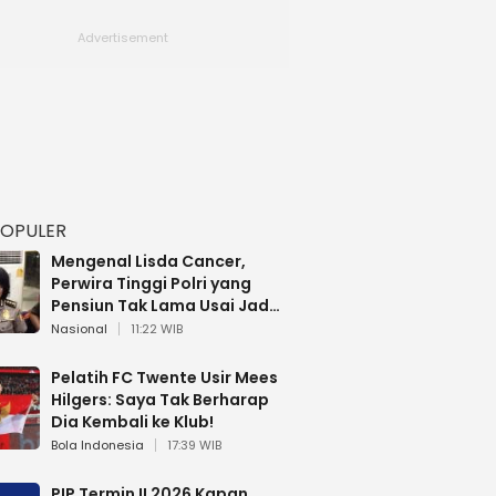
POPULER
Mengenal Lisda Cancer,
Perwira Tinggi Polri yang
Pensiun Tak Lama Usai Jadi
Brigjen
Nasional
11:22 WIB
Pelatih FC Twente Usir Mees
Hilgers: Saya Tak Berharap
Dia Kembali ke Klub!
Bola Indonesia
17:39 WIB
PIP Termin II 2026 Kapan