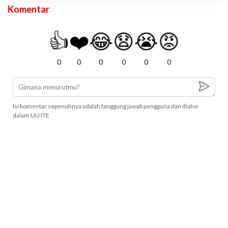
Komentar
👍
❤️
😂
😧
😭
😡
0
0
0
0
0
0
Isi komentar sepenuhnya adalah tanggung jawab pengguna dan diatur
dalam UU ITE