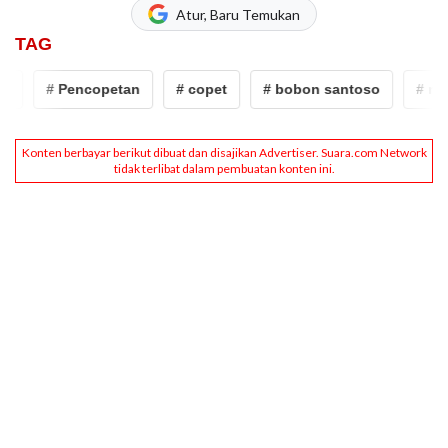
Atur, Baru Temukan
TAG
# Pencopetan
# copet
# bobon santoso
# masak