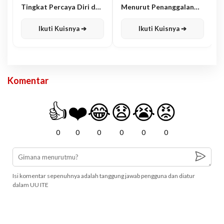
Tingkat Percaya Diri dan
Menurut Penanggalan
Karisma
Jawa
Ikuti Kuisnya ➔
Ikuti Kuisnya ➔
Komentar
👍
❤️
😂
😧
😭
😡
0
0
0
0
0
0
Isi komentar sepenuhnya adalah tanggung jawab pengguna dan diatur
dalam UU ITE