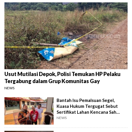
Usut Mutilasi Depok, Polisi Temukan HP Pelaku
Tergabung dalam Grup Komunitas Gay
NEWS
Bantah Isu Pemalsuan Segel,
Kuasa Hukum Tergugat Sebut
Sertifikat Lahan Kencana Sah
Lewat PTSL
NEWS