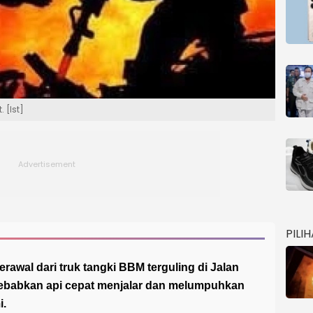
 [Ist]
PILI
rawal dari truk tangki BBM terguling di Jalan
ebabkan api cepat menjalar dan melumpuhkan
i.