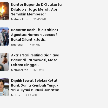
Kantor Bapenda DKI Jakarta
Dilalap si Jago Merah, Api
Semakin Membesar
Metropolitan
23:40 WIB
Bocoran Reshuffle Kabinet
Agustus: Norman Joesoef
Bakal Dilantik Jadi
Wamenhan RI
Nasional
17:49 WIB
Aktris Sali Irsalina Dianiaya
Pacar di Fatmawati, Mata
Lebam Hingga
Diselamatkan Polantas
Metropolitan
15:11 WIB
Dipilih Lewat Seleksi Ketat,
Bank Dunia Kembali Tunjuk
Sri Mulyani Duduki Jabatan
Strategis
Makro
14:29 WIB