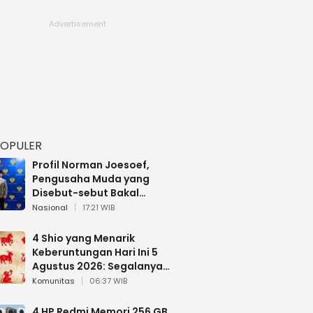
POPULER
Profil Norman Joesoef,
Pengusaha Muda yang
Disebut-sebut Bakal
Dilantik Jadi Wamenhan RI
Nasional
17:21 WIB
4 Shio yang Menarik
Keberuntungan Hari Ini 5
Agustus 2026: Segalanya
Berjalan Lancar
Komunitas
06:37 WIB
4 HP Redmi Memori 256 GB