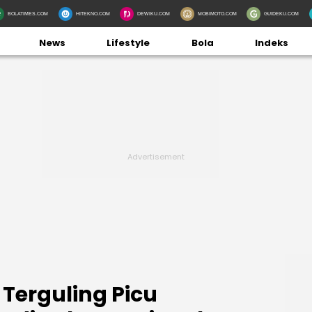
BOLATIMES.COM
HITEKNO.COM
DEWIKU.COM
MOBIMOTO.COM
GUIDEKU.COM
News
Lifestyle
Bola
Indeks
Terguling Picu