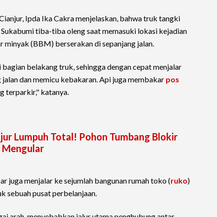
ianjur, Ipda Ika Cakra menjelaskan, bahwa truk tangki
 Sukabumi tiba-tiba oleng saat memasuki lokasi kejadian
ar minyak (BBM) berserakan di sepanjang jalan.
ri bagian belakang truk, sehingga dengan cepat menjalar
 jalan dan memicu kebakaran. Api juga membakar
pos
 terparkir," katanya.
jur Lumpuh Total! Pohon Tumbang Blokir
n Mengular
ar juga menjalar ke sejumlah bangunan rumah toko (
ruko
)
suk sebuah pusat perbelanjaan.
ai arah, menyebabkan jalur utama penghubung antar