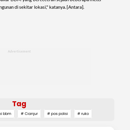
unan di sekitar lokasi," katanya. [Antara].
Tag
gki bbm
# Cianjur
# pos polisi
# ruko