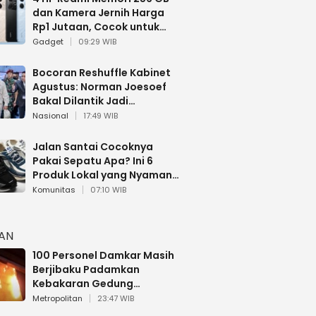
dan Kamera Jernih Harga
Rp1 Jutaan, Cocok untuk
Multitasking
Gadget
09:29 WIB
Bocoran Reshuffle Kabinet
Agustus: Norman Joesoef
Bakal Dilantik Jadi
Wamenhan RI
Nasional
17:49 WIB
Jalan Santai Cocoknya
Pakai Sepatu Apa? Ini 6
Produk Lokal yang Nyaman
Buat 17 Agustusan
Komunitas
07:10 WIB
HAN
100 Personel Damkar Masih
Berjibaku Padamkan
Kebakaran Gedung
Bapenda DKI
Metropolitan
23:47 WIB