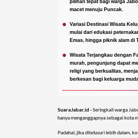
pilihan tepat bagi warga Jab
macet menuju Puncak.
Variasi Destinasi Wisata Kelu
mulai dari edukasi peternaka
Emas, hingga piknik alam di
Wisata Terjangkau dengan Fas
murah, pengunjung dapat men
religi yang berkualitas, men
berkesan bagi keluarga muda
SuaraJabar.id -
Seringkali warga Ja
hanya menganggapnya sebagai kota ma
Padahal, jika ditelusuri lebih dalam, 