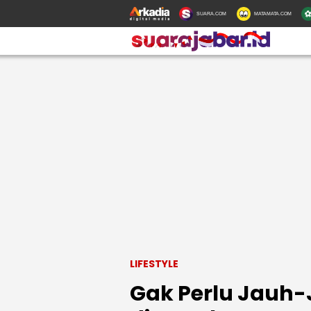
SUARA.COM
MATAMATA.COM
LIFESTYLE
Gak Perlu Jauh-J