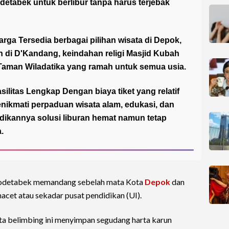
odetabek untuk berlibur tanpa harus terjebak
arga Tersedia berbagai pilihan wisata di Depok,
n di D'Kandang, keindahan religi Masjid Kubah
 Taman Wiladatika yang ramah untuk semua usia.
ilitas Lengkap Dengan biaya tiket yang relatif
ikmati perpaduan wisata alam, edukasi, dan
jadikannya solusi liburan hemat namun tetap
.
bodetabek memandang sebelah mata Kota
Depok
dan
cet atau sekadar pusat pendidikan (UI).
kota belimbing ini menyimpan segudang harta karun