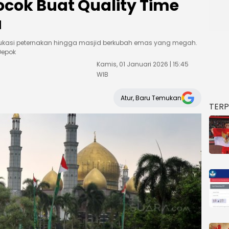
ocok Buat Quality Time
a
dukasi peternakan hingga masjid berkubah emas yang megah.
Depok
Kamis, 01 Januari 2026 | 15:45
WIB
Atur, Baru Temukan
TER