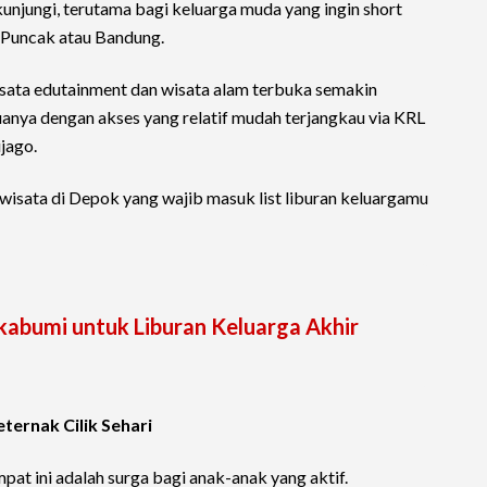
unjungi, terutama bagi keluarga muda yang ingin short
u Puncak atau Bandung.
isata edutainment dan wisata alam terbuka semakin
nya dengan akses yang relatif mudah terjangkau via KRL
jago.
wisata di Depok yang wajib masuk list liburan keluargamu
kabumi untuk Liburan Keluarga Akhir
ternak Cilik Sehari
mpat ini adalah surga bagi anak-anak yang aktif.