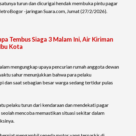
 satunya turun dan dicurigai hendak membuka pintu pagar
i MetroBogor -jaringan Suara.com, Jumat (27/2/2026).
mpa Tembus Siaga 3 Malam Ini, Air Kiriman
Ibu Kota
dalam mengungkap upaya pencurian rumah anggota dewan
g waktu sahur menunjukkan bahwa para pelaku
i dan saat sebagian besar warga sedang tertidur pulas
atu pelaku turun dari kendaraan dan mendekati pagar
 seolah mencoba memastikan situasi sekitar dalam
ksinya.
berniat mengambil sepeda motor yang terparkir di