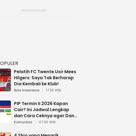
POPULER
Pelatih FC Twente Usir Mees
Hilgers: Saya Tak Berharap
Dia Kembali ke Klub!
Bola Indonesia
17:39 WIB
PIP Termin II 2026 Kapan
Cair? Ini Jadwal Lengkap
dan Cara Ceknya agar Dana
Tidak Hangus!
Komunitas
07:36 WIB
4 Shio yang Menarik