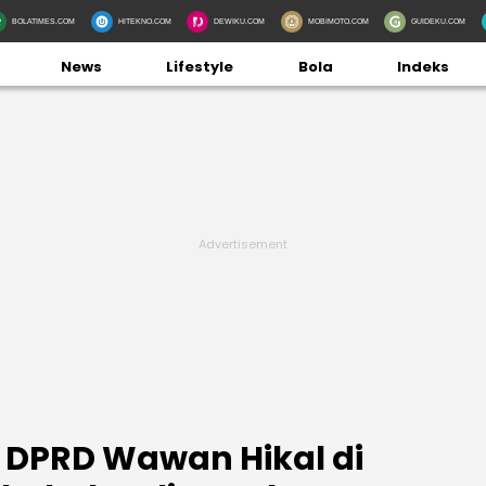
BOLATIMES.COM
HITEKNO.COM
DEWIKU.COM
MOBIMOTO.COM
GUIDEKU.COM
News
Lifestyle
Bola
Indeks
DPRD Wawan Hikal di