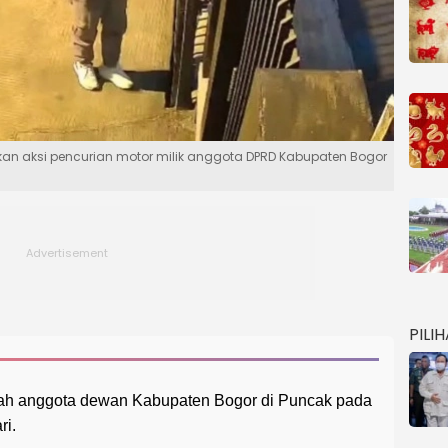
an aksi pencurian motor milik anggota DPRD Kabupaten Bogor
PILI
umah anggota dewan Kabupaten Bogor di Puncak pada
ri.