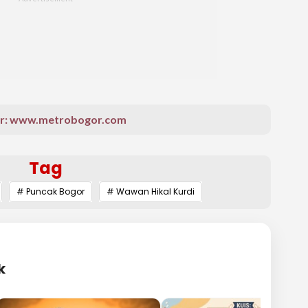
r: www.metrobogor.com
Tag
# Puncak Bogor
# Wawan Hikal Kurdi
k