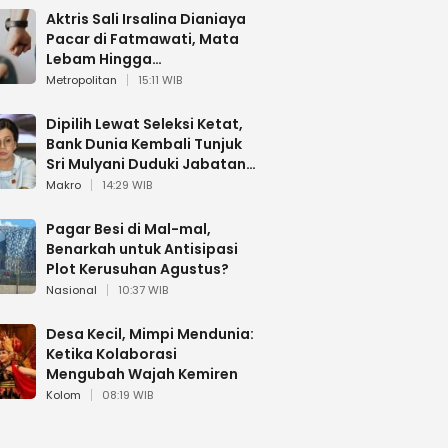
Aktris Sali Irsalina Dianiaya
Pacar di Fatmawati, Mata
Lebam Hingga
Diselamatkan Polantas
Metropolitan
15:11 WIB
Dipilih Lewat Seleksi Ketat,
Bank Dunia Kembali Tunjuk
Sri Mulyani Duduki Jabatan
Strategis
Makro
14:29 WIB
Pagar Besi di Mal-mal,
Benarkah untuk Antisipasi
Plot Kerusuhan Agustus?
Nasional
10:37 WIB
Desa Kecil, Mimpi Mendunia:
Ketika Kolaborasi
Mengubah Wajah Kemiren
Kolom
08:19 WIB