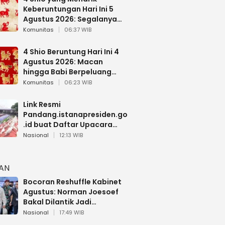
Keberuntungan Hari Ini 5
Agustus 2026: Segalanya
Berjalan Lancar
Komunitas
06:37 WIB
4 Shio Beruntung Hari Ini 4
Agustus 2026: Macan
hingga Babi Berpeluang
Dapat Kabar Baik
Komunitas
06:23 WIB
Link Resmi
Pandang.istanapresiden.go
.id buat Daftar Upacara
Bendera HUT RI di Istana
Nasional
12:13 WIB
Negara
HAN
Bocoran Reshuffle Kabinet
Agustus: Norman Joesoef
Bakal Dilantik Jadi
Wamenhan RI
Nasional
17:49 WIB