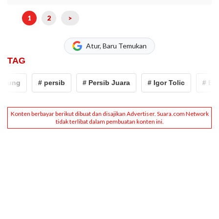
1
2
>
Atur, Baru Temukan
TAG
ung
# persib
# Persib Juara
# Igor Tolic
# Bojan