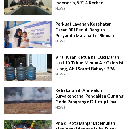
Indonesia, 5.714 Korban
Terverifikasai
NEWS
Perkuat Layanan Kesehatan
Dasar, BRI Peduli Bangun
Posyandu Matahari di Sleman
NEWS
Viral Kisah Ketua RT Cuci Darah
Usai 10 Tahun Minum Air Galon Isi
Ulang, Ahli Soroti Bahaya BPA
NEWS
Kebakaran di Alun-alun
Suryakencana, Pendakian Gunung
Gede Pangrango Ditutup Lima
Hari
NEWS
Pria di Kota Banjar Ditemukan
Meninggal dengan Luka Tusuk,