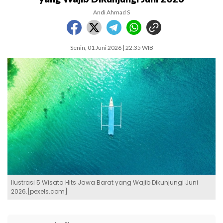
Andi Ahmad S
Senin, 01 Juni 2026 | 22:35 WIB
Ilustrasi 5 Wisata Hits Jawa Barat yang Wajib Dikunjungi Juni
2026.[pexels.com]