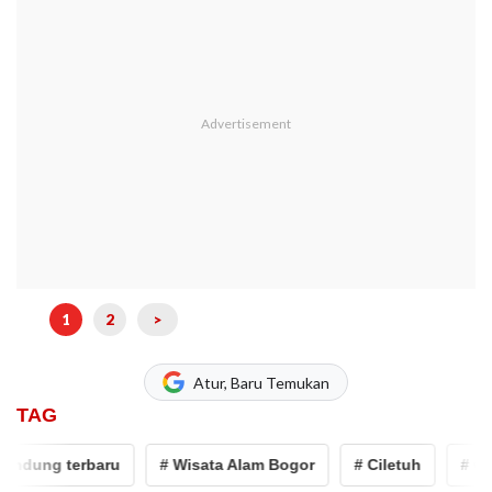
1
2
>
Atur, Baru Temukan
TAG
ng terbaru
# Wisata Alam Bogor
# Ciletuh
# wisata h