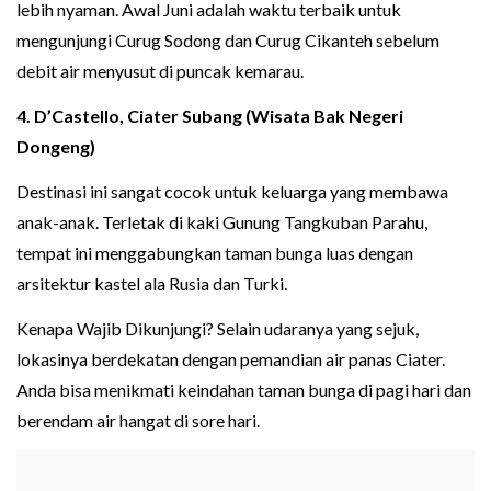
lebih nyaman. Awal Juni adalah waktu terbaik untuk
mengunjungi Curug Sodong dan Curug Cikanteh sebelum
debit air menyusut di puncak kemarau.
4. D’Castello, Ciater Subang (Wisata Bak Negeri
Dongeng)
Destinasi ini sangat cocok untuk keluarga yang membawa
anak-anak. Terletak di kaki Gunung Tangkuban Parahu,
tempat ini menggabungkan taman bunga luas dengan
arsitektur kastel ala Rusia dan Turki.
Kenapa Wajib Dikunjungi? Selain udaranya yang sejuk,
lokasinya berdekatan dengan pemandian air panas Ciater.
Anda bisa menikmati keindahan taman bunga di pagi hari dan
berendam air hangat di sore hari.