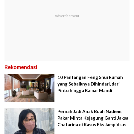
Rekomendasi
10 Pantangan Feng Shui Rumah
yang Sebaiknya Dihindari, dari
Pintu hingga Kamar Mandi
Pernah Jadi Anak Buah Nadiem,
Pakar Minta Kejagung Ganti Jaksa
Chatarina di Kasus Eks Jampidsus