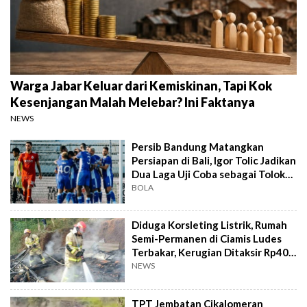
Warga Jabar Keluar dari Kemiskinan, Tapi Kok
Kesenjangan Malah Melebar? Ini Faktanya
NEWS
Persib Bandung Matangkan
Persiapan di Bali, Igor Tolic Jadikan
Dua Laga Uji Coba sebagai Tolok
Ukur
BOLA
Diduga Korsleting Listrik, Rumah
Semi-Permanen di Ciamis Ludes
Terbakar, Kerugian Ditaksir Rp40
Juta
NEWS
TPT Jembatan Cikalomeran