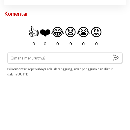
Komentar
👍
❤️
😂
😧
😭
😡
0
0
0
0
0
0
Isi komentar sepenuhnya adalah tanggung jawab pengguna dan diatur
dalam UU ITE