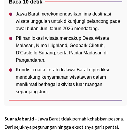
Baca 10 detik
Jawa Barat merekomendasikan lima destinasi
wisata unggulan untuk dikunjungi pelancong pada
awal bulan Juni tahun 2026 mendatang.
Pilihan lokasi wisata mencakup Desa Wisata
Malasari, Nimo Highland, Geopark Ciletuh,
D'Castello Subang, serta Pantai Madasari di
Pangandaran.
Kondisi cuaca cerah di Jawa Barat diprediksi
mendukung kenyamanan wisatawan dalam
menikmati berbagai aktivitas luar ruangan
sepanjang Juni.
SuaraJabar.id -
Jawa Barat tidak pernah kehabisan pesona.
Dari sejuknya pegunungan hingga eksotisnya garis pantai,