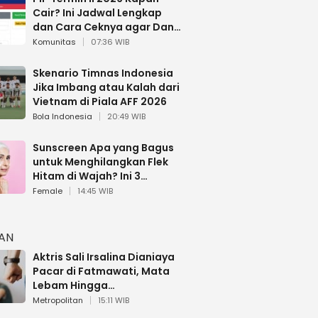
Cair? Ini Jadwal Lengkap
dan Cara Ceknya agar Dana
Tidak Hangus!
Komunitas
07:36 WIB
Skenario Timnas Indonesia
Jika Imbang atau Kalah dari
Vietnam di Piala AFF 2026
Bola Indonesia
20:49 WIB
Sunscreen Apa yang Bagus
untuk Menghilangkan Flek
Hitam di Wajah? Ini 3
Rekomendasi sesuai Review
Female
14:45 WIB
HAN
Aktris Sali Irsalina Dianiaya
Pacar di Fatmawati, Mata
Lebam Hingga
Diselamatkan Polantas
Metropolitan
15:11 WIB