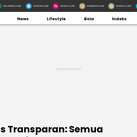
BOLATIMES.COM
HITEKNO.COM
DEWIKU.COM
MOBIMOTO.COM
GUIDEKU.COM
News
Lifestyle
Bola
Indeks
us Transparan: Semua