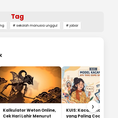
Tag
ung
# sekolah manusia unggul
# jabar
k
❯
Kalkulator Weton Online,
KUIS: Kacamata Apa
Cek Hari Lahir Menurut
yang Paling Cocok