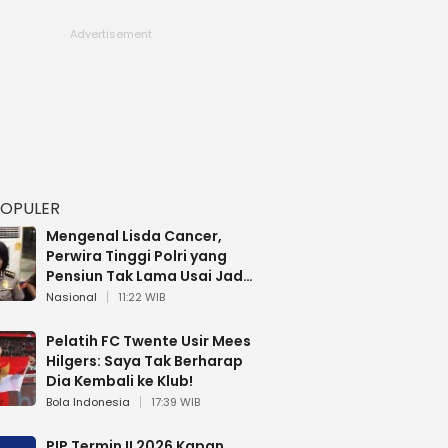
POPULER
Mengenal Lisda Cancer,
Perwira Tinggi Polri yang
Pensiun Tak Lama Usai Jadi
Brigjen
Nasional
11:22 WIB
Pelatih FC Twente Usir Mees
Hilgers: Saya Tak Berharap
Dia Kembali ke Klub!
Bola Indonesia
17:39 WIB
PIP Termin II 2026 Kapan