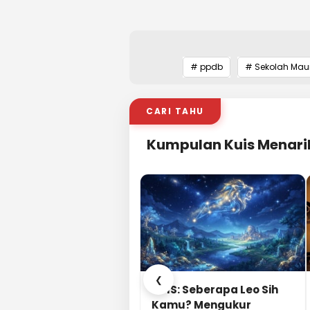
# ppdb
# Sekolah Ma
CARI TAHU
Kumpulan Kuis Menari
❮
KUIS: Seberapa Leo Sih
Kamu? Mengukur