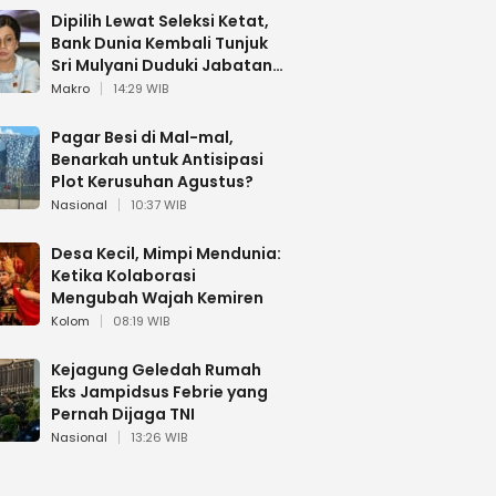
Dipilih Lewat Seleksi Ketat,
Bank Dunia Kembali Tunjuk
Sri Mulyani Duduki Jabatan
Strategis
Makro
14:29 WIB
Pagar Besi di Mal-mal,
Benarkah untuk Antisipasi
Plot Kerusuhan Agustus?
Nasional
10:37 WIB
Desa Kecil, Mimpi Mendunia:
Ketika Kolaborasi
Mengubah Wajah Kemiren
Kolom
08:19 WIB
Kejagung Geledah Rumah
Eks Jampidsus Febrie yang
Pernah Dijaga TNI
Nasional
13:26 WIB