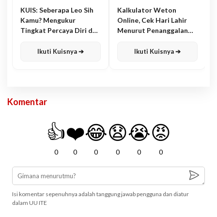
KUIS: Seberapa Leo Sih
Kalkulator Weton
Kamu? Mengukur
Online, Cek Hari Lahir
Tingkat Percaya Diri dan
Menurut Penanggalan
Karisma
Jawa
Ikuti Kuisnya ➔
Ikuti Kuisnya ➔
Komentar
👍
❤️
😂
😧
😭
😡
0
0
0
0
0
0
Isi komentar sepenuhnya adalah tanggung jawab pengguna dan diatur
dalam UU ITE