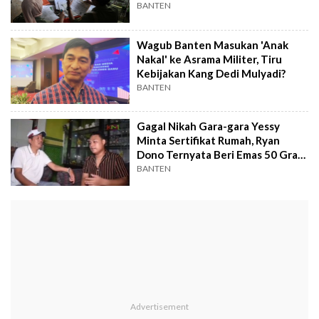
BANTEN
Wagub Banten Masukan 'Anak
Nakal' ke Asrama Militer, Tiru
Kebijakan Kang Dedi Mulyadi?
BANTEN
Gagal Nikah Gara-gara Yessy
Minta Sertifikat Rumah, Ryan
Dono Ternyata Beri Emas 50 Gram
di Luar Mas Kawin
BANTEN