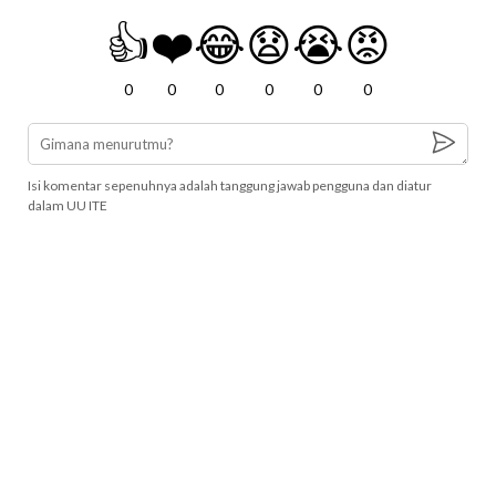
👍
❤️
😂
😧
😭
😡
0
0
0
0
0
0
Isi komentar sepenuhnya adalah tanggung jawab pengguna dan diatur
dalam UU ITE