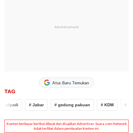
Atur, Baru Temukan
TAG
lyadi
# Jabar
# gedung pakuan
# KDM
# taufik