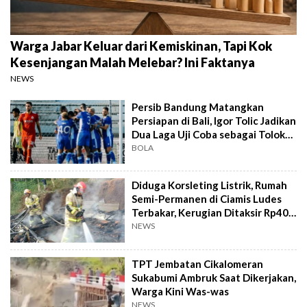
Warga Jabar Keluar dari Kemiskinan, Tapi Kok
Kesenjangan Malah Melebar? Ini Faktanya
NEWS
Persib Bandung Matangkan
Persiapan di Bali, Igor Tolic Jadikan
Dua Laga Uji Coba sebagai Tolok
Ukur
BOLA
Diduga Korsleting Listrik, Rumah
Semi-Permanen di Ciamis Ludes
Terbakar, Kerugian Ditaksir Rp40
Juta
NEWS
TPT Jembatan Cikalomeran
Sukabumi Ambruk Saat Dikerjakan,
Warga Kini Was-was
NEWS