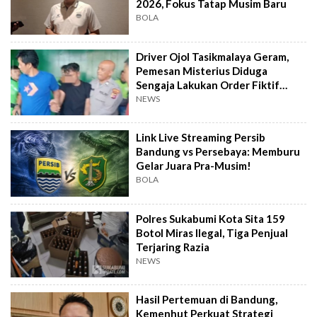
2026, Fokus Tatap Musim Baru
BOLA
Driver Ojol Tasikmalaya Geram,
Pemesan Misterius Diduga
Sengaja Lakukan Order Fiktif
Berulang
NEWS
Link Live Streaming Persib
Bandung vs Persebaya: Memburu
Gelar Juara Pra-Musim!
BOLA
Polres Sukabumi Kota Sita 159
Botol Miras Ilegal, Tiga Penjual
Terjaring Razia
NEWS
Hasil Pertemuan di Bandung,
Kemenhut Perkuat Strategi