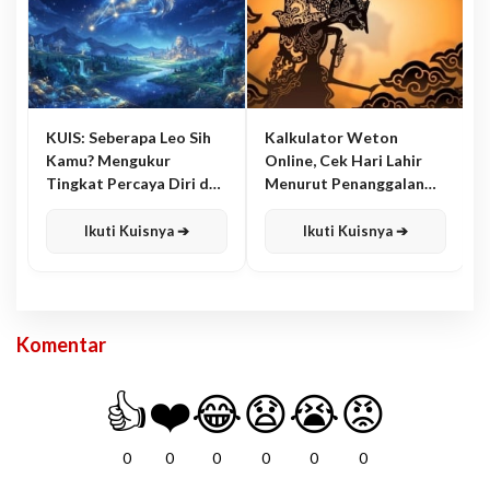
KUIS: Seberapa Leo Sih
Kalkulator Weton
Kamu? Mengukur
Online, Cek Hari Lahir
Tingkat Percaya Diri dan
Menurut Penanggalan
Karisma
Jawa
Ikuti Kuisnya ➔
Ikuti Kuisnya ➔
Komentar
👍
❤️
😂
😧
😭
😡
0
0
0
0
0
0