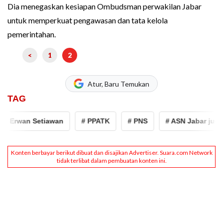
Dia menegaskan kesiapan Ombudsman perwakilan Jabar
untuk memperkuat pengawasan dan tata kelola
pemerintahan.
<
1
2
Atur, Baru Temukan
TAG
 Erwan Setiawan
# PPATK
# PNS
# ASN Jabar judi o