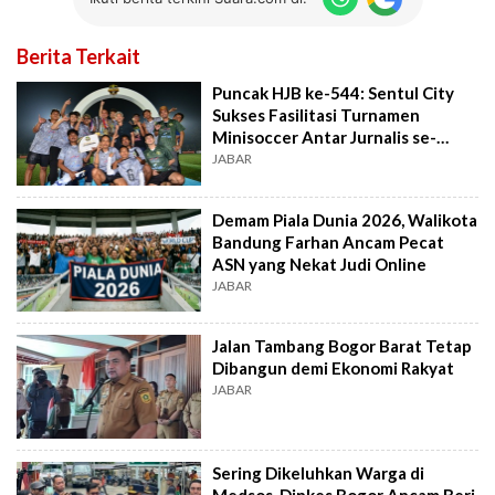
Berita Terkait
Puncak HJB ke-544: Sentul City
Sukses Fasilitasi Turnamen
Minisoccer Antar Jurnalis se-
Bogor Raya
JABAR
Demam Piala Dunia 2026, Walikota
Bandung Farhan Ancam Pecat
ASN yang Nekat Judi Online
JABAR
Jalan Tambang Bogor Barat Tetap
Dibangun demi Ekonomi Rakyat
JABAR
Sering Dikeluhkan Warga di
Medsos, Dinkes Bogor Ancam Beri