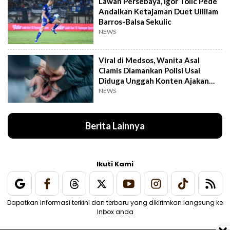
Lawan Persebaya, Igor Tolic Pede
Andalkan Ketajaman Duet Uilliam
Barros-Balsa Sekulic
NEWS
Viral di Medsos, Wanita Asal
Ciamis Diamankan Polisi Usai
Diduga Unggah Konten Ajakan
Demo
NEWS
Berita Lainnya
Ikuti Kami
Dapatkan informasi terkini dan terbaru yang dikirimkan langsung ke
Inbox anda