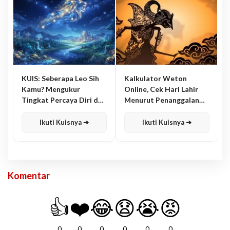
KUIS: Seberapa Leo Sih
Kalkulator Weton
Kamu? Mengukur
Online, Cek Hari Lahir
Tingkat Percaya Diri dan
Menurut Penanggalan
Karisma
Jawa
Ikuti Kuisnya ➔
Ikuti Kuisnya ➔
Komentar
👍
❤️
😂
😧
😭
😡
0
0
0
0
0
0