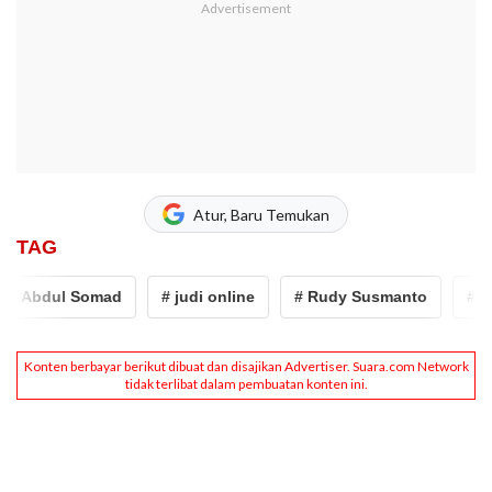
Atur, Baru Temukan
TAG
 Abdul Somad
# judi online
# Rudy Susmanto
# nu