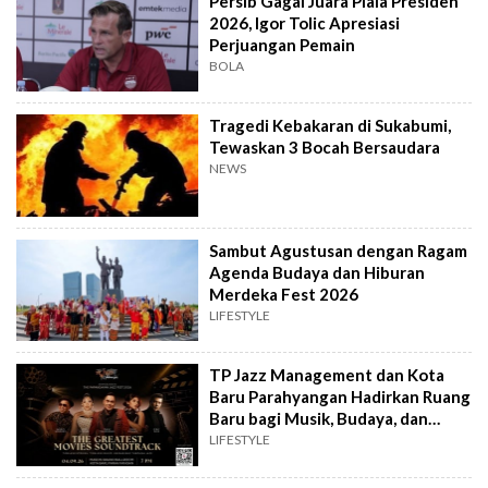
Persib Gagal Juara Piala Presiden
2026, Igor Tolic Apresiasi
Perjuangan Pemain
BOLA
Tragedi Kebakaran di Sukabumi,
Tewaskan 3 Bocah Bersaudara
NEWS
Sambut Agustusan dengan Ragam
Agenda Budaya dan Hiburan
Merdeka Fest 2026
LIFESTYLE
TP Jazz Management dan Kota
Baru Parahyangan Hadirkan Ruang
Baru bagi Musik, Budaya, dan
Komunitas
LIFESTYLE