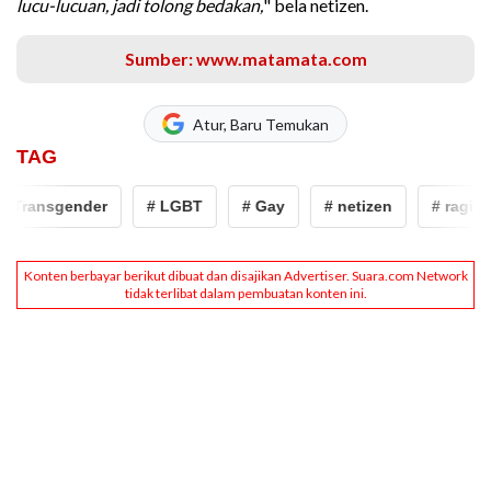
lucu-lucuan, jadi tolong bedakan,
" bela netizen.
Sumber: www.matamata.com
Atur, Baru Temukan
TAG
Transgender
# LGBT
# Gay
# netizen
# ragil mah