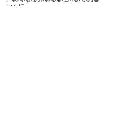
Isi komentar sepenuhnya adalah tanggung jawab pengguna dan diatur
dalam UU ITE