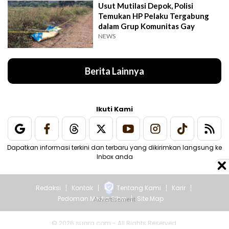
Usut Mutilasi Depok, Polisi
Temukan HP Pelaku Tergabung
dalam Grup Komunitas Gay
NEWS
Berita Lainnya
Ikuti Kami
Dapatkan informasi terkini dan terbaru yang dikirimkan langsung ke
Inbox anda
Redaksi
Kontak
Tentang Kami
Karir
Pedoman Media Siber
Site Map
© 2026 suara.com - All Rights Reserved.