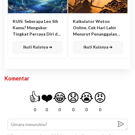
KUIS: Seberapa Leo Sih
Kalkulator Weton
Kamu? Mengukur
Online, Cek Hari Lahir
Tingkat Percaya Diri dan
Menurut Penanggalan
Karisma
Jawa
Ikuti Kuisnya ➔
Ikuti Kuisnya ➔
Komentar
👍
❤️
😂
😧
😭
😡
0
0
0
0
0
0