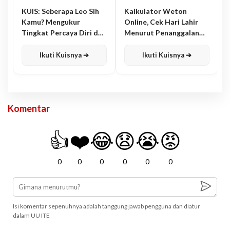
KUIS: Seberapa Leo Sih
Kalkulator Weton
Kamu? Mengukur
Online, Cek Hari Lahir
Tingkat Percaya Diri dan
Menurut Penanggalan
Karisma
Jawa
Ikuti Kuisnya ➔
Ikuti Kuisnya ➔
Komentar
👍
❤️
😂
😧
😭
😡
0
0
0
0
0
0
Isi komentar sepenuhnya adalah tanggung jawab pengguna dan diatur
dalam UU ITE