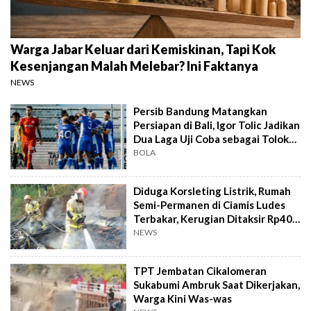
Warga Jabar Keluar dari Kemiskinan, Tapi Kok
Kesenjangan Malah Melebar? Ini Faktanya
NEWS
Persib Bandung Matangkan
Persiapan di Bali, Igor Tolic Jadikan
Dua Laga Uji Coba sebagai Tolok
Ukur
BOLA
Diduga Korsleting Listrik, Rumah
Semi-Permanen di Ciamis Ludes
Terbakar, Kerugian Ditaksir Rp40
Juta
NEWS
TPT Jembatan Cikalomeran
Sukabumi Ambruk Saat Dikerjakan,
Warga Kini Was-was