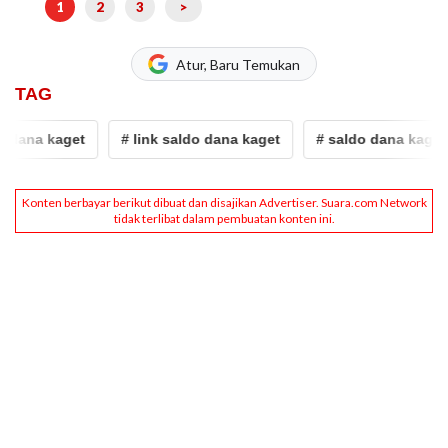
1
2
3
>
Atur, Baru Temukan
TAG
na kaget
# link saldo dana kaget
# saldo dana kaget