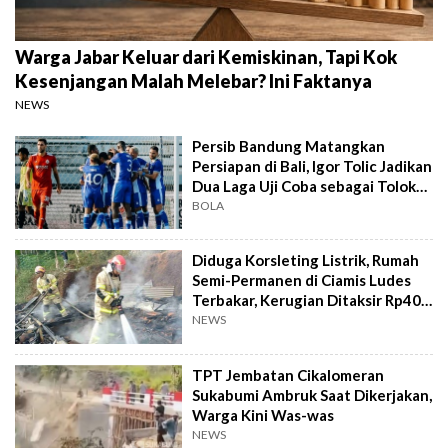
Warga Jabar Keluar dari Kemiskinan, Tapi Kok
Kesenjangan Malah Melebar? Ini Faktanya
NEWS
Persib Bandung Matangkan
Persiapan di Bali, Igor Tolic Jadikan
Dua Laga Uji Coba sebagai Tolok
Ukur
BOLA
Diduga Korsleting Listrik, Rumah
Semi-Permanen di Ciamis Ludes
Terbakar, Kerugian Ditaksir Rp40
Juta
NEWS
TPT Jembatan Cikalomeran
Sukabumi Ambruk Saat Dikerjakan,
Warga Kini Was-was
NEWS