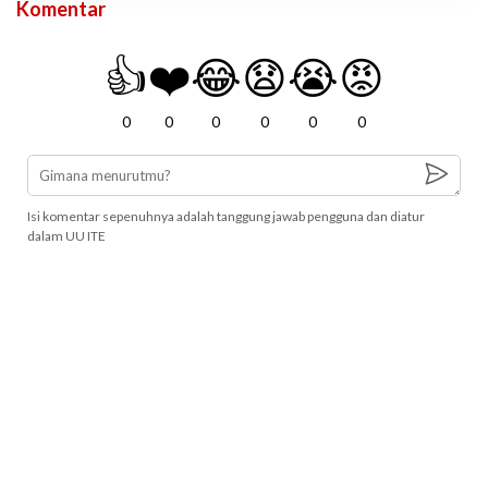
Komentar
👍
❤️
😂
😧
😭
😡
0
0
0
0
0
0
Isi komentar sepenuhnya adalah tanggung jawab pengguna dan diatur
dalam UU ITE