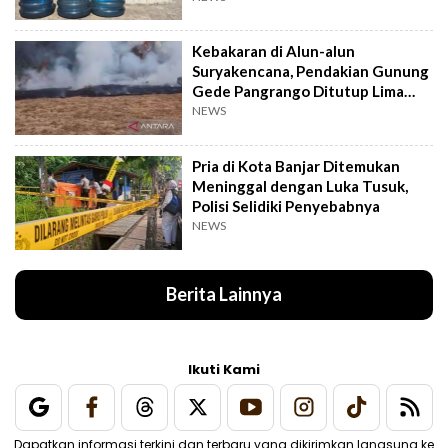
Kebakaran di Alun-alun
Suryakencana, Pendakian Gunung
Gede Pangrango Ditutup Lima
Hari
NEWS
Pria di Kota Banjar Ditemukan
Meninggal dengan Luka Tusuk,
Polisi Selidiki Penyebabnya
NEWS
Berita Lainnya
Ikuti Kami
Dapatkan informasi terkini dan terbaru yang dikirimkan langsung ke