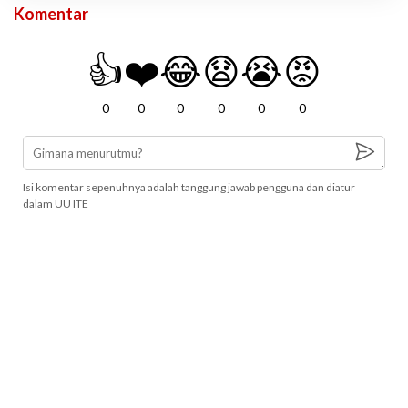
Komentar
👍
❤️
😂
😧
😭
😡
0
0
0
0
0
0
Isi komentar sepenuhnya adalah tanggung jawab pengguna dan diatur
dalam UU ITE