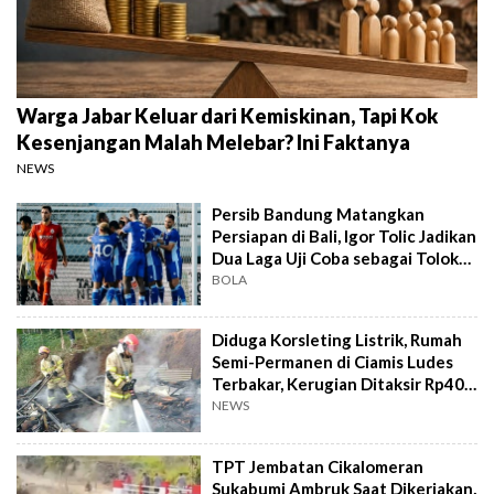
Warga Jabar Keluar dari Kemiskinan, Tapi Kok
Kesenjangan Malah Melebar? Ini Faktanya
NEWS
Persib Bandung Matangkan
Persiapan di Bali, Igor Tolic Jadikan
Dua Laga Uji Coba sebagai Tolok
Ukur
BOLA
Diduga Korsleting Listrik, Rumah
Semi-Permanen di Ciamis Ludes
Terbakar, Kerugian Ditaksir Rp40
Juta
NEWS
TPT Jembatan Cikalomeran
Sukabumi Ambruk Saat Dikerjakan,