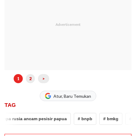
1
2
>
Atur, Baru Temukan
TAG
usia ancam pesisir papua
# bnpb
# bmkg
# sulawesi