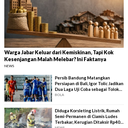
Warga Jabar Keluar dari Kemiskinan, Tapi Kok
Kesenjangan Malah Melebar? Ini Faktanya
NEWS
Persib Bandung Matangkan
Persiapan di Bali, Igor Tolic Jadikan
Dua Laga Uji Coba sebagai Tolok
Ukur
BOLA
Diduga Korsleting Listrik, Rumah
Semi-Permanen di Ciamis Ludes
Terbakar, Kerugian Ditaksir Rp40
Juta
NEWS