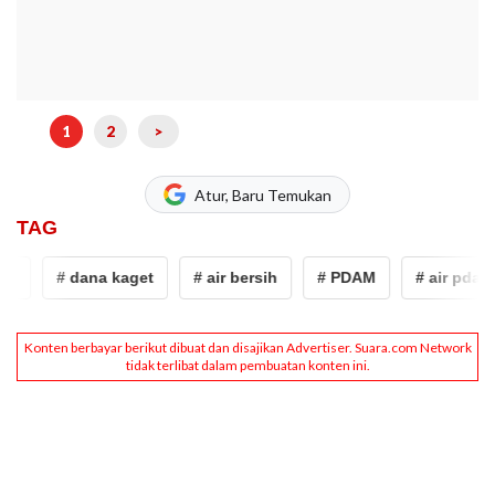
1
2
>
Atur, Baru Temukan
TAG
# dana kaget
# air bersih
# PDAM
# air pdam