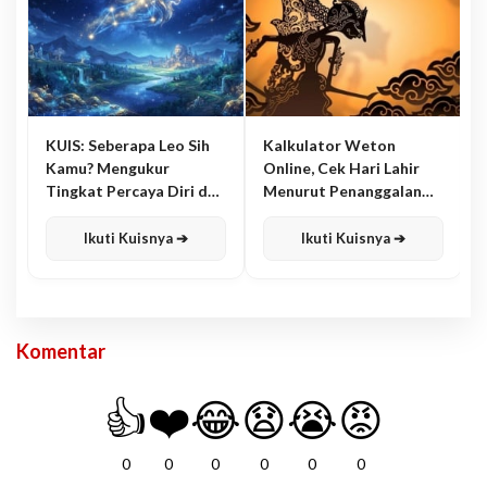
KUIS: Seberapa Leo Sih
Kalkulator Weton
Kamu? Mengukur
Online, Cek Hari Lahir
Tingkat Percaya Diri dan
Menurut Penanggalan
Karisma
Jawa
Ikuti Kuisnya ➔
Ikuti Kuisnya ➔
Komentar
👍
❤️
😂
😧
😭
😡
0
0
0
0
0
0