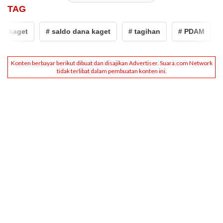
TAG
 kaget
# saldo dana kaget
# tagihan
# PDAM
# 