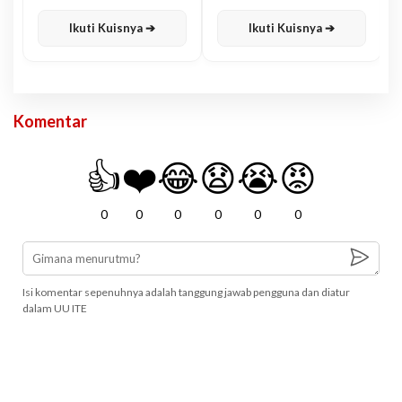
Karisma
Jawa
Ikuti Kuisnya ➔
Ikuti Kuisnya ➔
Komentar
👍
❤️
😂
😧
😭
😡
0
0
0
0
0
0
Isi komentar sepenuhnya adalah tanggung jawab pengguna dan diatur
dalam UU ITE