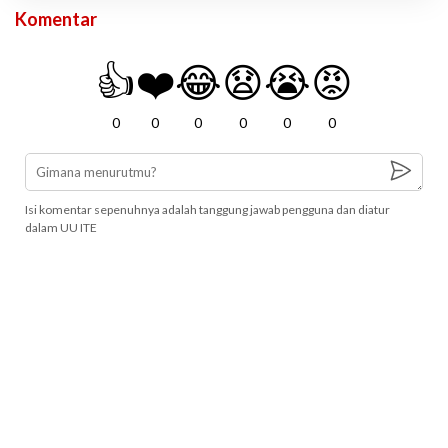
Komentar
👍
❤️
😂
😧
😭
😡
0
0
0
0
0
0
Isi komentar sepenuhnya adalah tanggung jawab pengguna dan diatur
dalam UU ITE