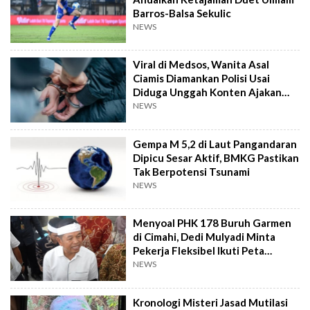
Barros-Balsa Sekulic
NEWS
Viral di Medsos, Wanita Asal
Ciamis Diamankan Polisi Usai
Diduga Unggah Konten Ajakan
Demo
NEWS
Gempa M 5,2 di Laut Pangandaran
Dipicu Sesar Aktif, BMKG Pastikan
Tak Berpotensi Tsunami
NEWS
Menyoal PHK 178 Buruh Garmen
di Cimahi, Dedi Mulyadi Minta
Pekerja Fleksibel Ikuti Peta
Industri
NEWS
Kronologi Misteri Jasad Mutilasi