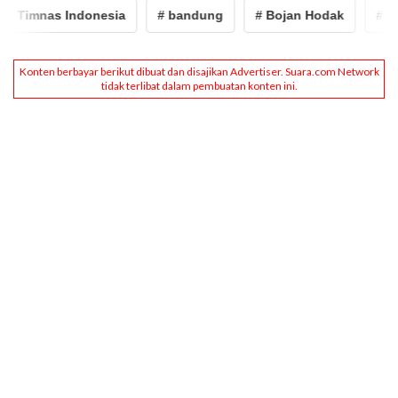
h Timnas Indonesia
# bandung
# Bojan Hodak
# pssi