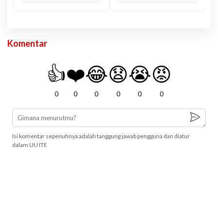
Komentar
👍
❤️
😂
😧
😭
😡
0
0
0
0
0
0
Isi komentar sepenuhnya adalah tanggung jawab pengguna dan diatur
dalam UU ITE