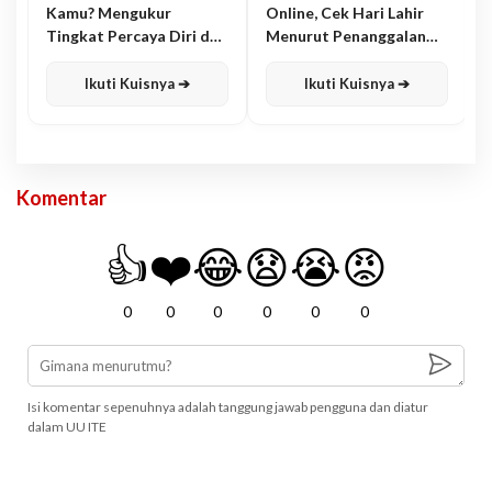
Kamu? Mengukur
Online, Cek Hari Lahir
Tingkat Percaya Diri dan
Menurut Penanggalan
Karisma
Jawa
Ikuti Kuisnya ➔
Ikuti Kuisnya ➔
Komentar
👍
❤️
😂
😧
😭
😡
0
0
0
0
0
0
Isi komentar sepenuhnya adalah tanggung jawab pengguna dan diatur
dalam UU ITE