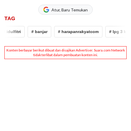
Atur, Baru Temukan
TAG
idulfitri
# banjar
# harapanrakyatcom
# lpg 3 kg