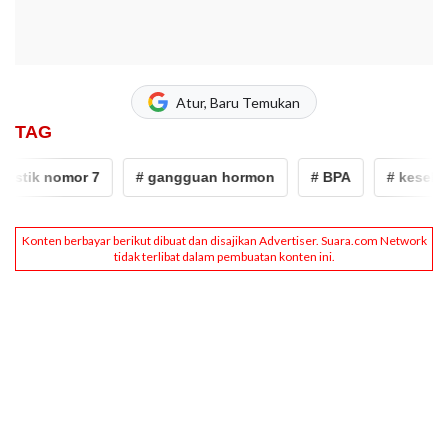
Atur, Baru Temukan
TAG
ik nomor 7
# gangguan hormon
# BPA
# kesehatan