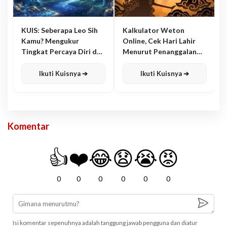
KUIS: Seberapa Leo Sih
Kalkulator Weton
Kamu? Mengukur
Online, Cek Hari Lahir
Tingkat Percaya Diri dan
Menurut Penanggalan
Karisma
Jawa
Ikuti Kuisnya ➔
Ikuti Kuisnya ➔
Komentar
👍
❤️
😂
😧
😭
😡
0
0
0
0
0
0
Isi komentar sepenuhnya adalah tanggung jawab pengguna dan diatur