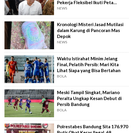
Pekerja Fleksibel Ikuti Peta
Industri
NEWS
Kronologi Misteri Jasad Mutilasi
dalam Karung di Pancoran Mas
Depok
NEWS
Waktu Istirahat Minim Jelang
Final, Pelatih Persib: Mari Kita
Lihat Siapa yang Bisa Bertahan
BOLA
Meski Tampil Singkat, Mariano
Peralta Ungkap Kesan Debut di
Persib Bandung
BOLA
Polrestabes Bandung Sita 176.970
Butir Obat Keras Ilegal, 68