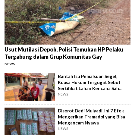
Usut Mutilasi Depok, Polisi Temukan HP Pelaku
Tergabung dalam Grup Komunitas Gay
NEWS
Bantah Isu Pemalsuan Segel,
Kuasa Hukum Tergugat Sebut
Sertifikat Lahan Kencana Sah
Lewat PTSL
NEWS
Disorot Dedi Mulyadi, Ini 7 Efek
Mengerikan Tramadol yang Bisa
Mengancam Nyawa
NEWS