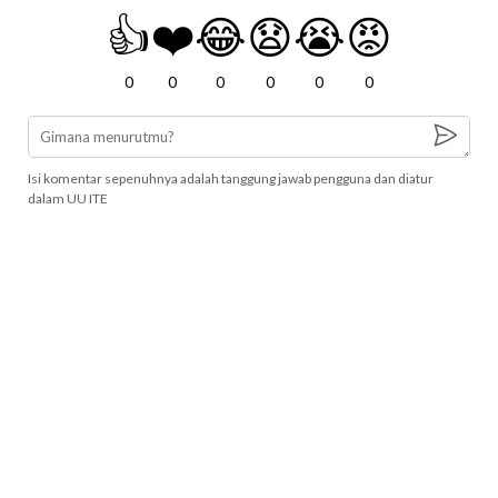
👍
❤️
😂
😧
😭
😡
0
0
0
0
0
0
Isi komentar sepenuhnya adalah tanggung jawab pengguna dan diatur
dalam UU ITE