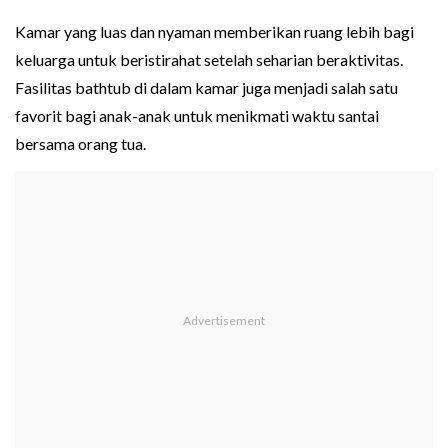
Kamar yang luas dan nyaman memberikan ruang lebih bagi
keluarga untuk beristirahat setelah seharian beraktivitas.
Fasilitas bathtub di dalam kamar juga menjadi salah satu
favorit bagi anak-anak untuk menikmati waktu santai
bersama orang tua.