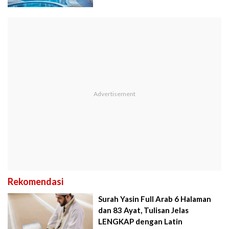
Rekomendasi
Surah Yasin Full Arab 6 Halaman
dan 83 Ayat, Tulisan Jelas
LENGKAP dengan Latin