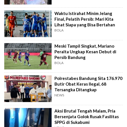
Waktu Istirahat Minim Jelang
Final, Pelatih Persib: Mari Kita
Lihat Siapa yang Bisa Bertahan
BOLA
Meski Tampil Singkat, Mariano
Peralta Ungkap Kesan Debut di
Persib Bandung
BOLA
Polrestabes Bandung Sita 176.970
Butir Obat Keras Ilegal, 68
Tersangka Ditangkap
NEWS
Aksi Brutal Tengah Malam, Pria
Bersenjata Golok Rusak Fasilitas
SPPG di Sukabumi