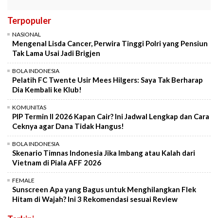
Terpopuler
NASIONAL
Mengenal Lisda Cancer, Perwira Tinggi Polri yang Pensiun
Tak Lama Usai Jadi Brigjen
BOLA INDONESIA
Pelatih FC Twente Usir Mees Hilgers: Saya Tak Berharap
Dia Kembali ke Klub!
KOMUNITAS
PIP Termin II 2026 Kapan Cair? Ini Jadwal Lengkap dan Cara
Ceknya agar Dana Tidak Hangus!
BOLA INDONESIA
Skenario Timnas Indonesia Jika Imbang atau Kalah dari
Vietnam di Piala AFF 2026
FEMALE
Sunscreen Apa yang Bagus untuk Menghilangkan Flek
Hitam di Wajah? Ini 3 Rekomendasi sesuai Review