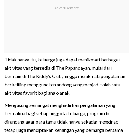
Tidak hanya itu, keluarga juga dapat menikmati berbagai
aktivitas yang tersedia di The Papandayan, mulai dari
bermain di The Kiddy’s Club, hingga menikmati pengalaman
berkeliling menggunakan andong yang menjadi salah satu
aktivitas favorit bagi anak-anak.
Mengusung semangat menghadirkan pengalaman yang
bermakna bagi setiap anggota keluarga, program ini
dirancang agar para tamu tidak hanya sekadar menginap,
tetapi juga menciptakan kenangan yang berharga bersama