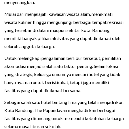
menyenangkan.
Mulai dari menjelajahi kawasan wisata alam, menikmati
wisata kuliner, hingga mengunjungi berbagai tempat rekreasi
yang tersebar di dalam maupun sekitar kota, Bandung
memiliki banyak pilihan aktivitas yang dapat dinikmati oleh
seluruh anggota keluarga.
Untuk melengkapi pengalaman berlibur tersebut, pemilihan
akomodasi menjadi salah satu faktor penting. Selain lokasi
yang strategis, keluarga umumnya mencari hotel yang tidak
hanya nyaman untuk beristirahat, tetapi juga memiliki
fasilitas yang dapat dinikmati bersama.
Sebagai salah satu hotel bintang lima yang telah menjadi ikon
Kota Bandung, The Papandayan menghadirkan berbagai
fasilitas yang dirancang untuk memenuhi kebutuhan keluarga
selama masa liburan sekolah.