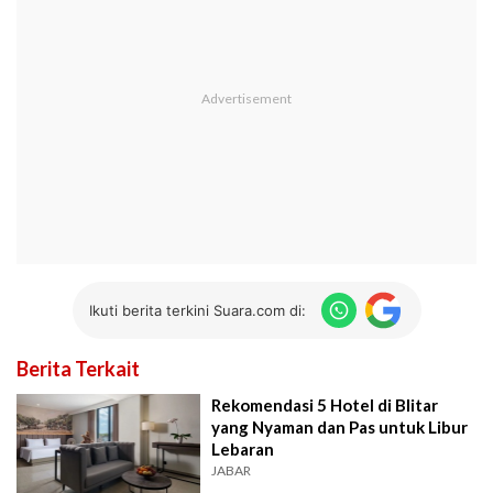
Ikuti berita terkini Suara.com di:
Berita Terkait
Rekomendasi 5 Hotel di Blitar
yang Nyaman dan Pas untuk Libur
Lebaran
JABAR