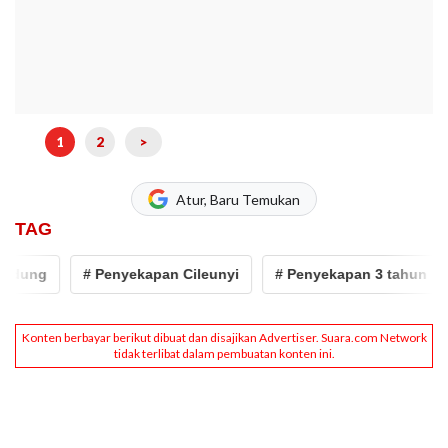
1
2
>
Atur, Baru Temukan
TAG
ung
# Penyekapan Cileunyi
# Penyekapan 3 tahun
#