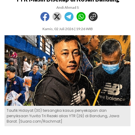
Andi Ahmad S
Kamis, 02 Juli 2026 | 19:26 WIB
Taufik Hidayat (30) tersangka kasus penyekapan dan
penyiksaan Yuvita Tri Rezeki alias YTR (29) di Bandung, Jawa
Barat. [Suara.com/Rochmat]