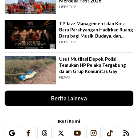
Merdeka Fest 2026
LIFESTYLE
TP Jazz Management dan Kota
Baru Parahyangan Hadirkan Ruang
Baru bagi Musik, Budaya, dan
Komunitas
LIFESTYLE
Usut Mutilasi Depok, Polisi
Temukan HP Pelaku Tergabung
dalam Grup Komunitas Gay
NEWS
Berita Lainnya
Ikuti Kami