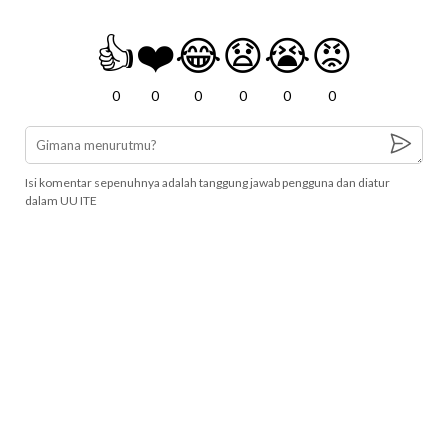
👍
❤️
😂
😧
😭
😡
0
0
0
0
0
0
Isi komentar sepenuhnya adalah tanggung jawab pengguna dan diatur
dalam UU ITE