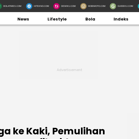
BOLATIMES.COM
HITEKNO.COM
DEWIKU.COM
MOBIMOTO.COM
GUIDEKU.COM
News
Lifestyle
Bola
Indeks
ga ke Kaki, Pemulihan