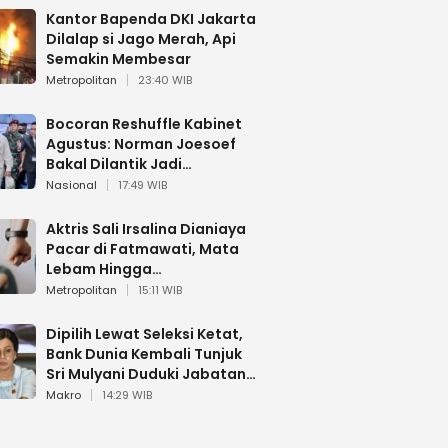
Kantor Bapenda DKI Jakarta
Dilalap si Jago Merah, Api
Semakin Membesar
Metropolitan
23:40 WIB
Bocoran Reshuffle Kabinet
Agustus: Norman Joesoef
Bakal Dilantik Jadi
Wamenhan RI
Nasional
17:49 WIB
Aktris Sali Irsalina Dianiaya
Pacar di Fatmawati, Mata
Lebam Hingga
Diselamatkan Polantas
Metropolitan
15:11 WIB
Dipilih Lewat Seleksi Ketat,
Bank Dunia Kembali Tunjuk
Sri Mulyani Duduki Jabatan
Strategis
Makro
14:29 WIB