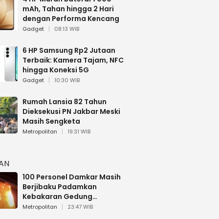
mAh, Tahan hingga 2 Hari
dengan Performa Kencang
Gadget
08:13 WIB
6 HP Samsung Rp2 Jutaan
Terbaik: Kamera Tajam, NFC
hingga Koneksi 5G
Gadget
10:30 WIB
Rumah Lansia 82 Tahun
Dieksekusi PN Jakbar Meski
Masih Sengketa
Metropolitan
19:31 WIB
HAN
100 Personel Damkar Masih
Berjibaku Padamkan
Kebakaran Gedung
Bapenda DKI
Metropolitan
23:47 WIB