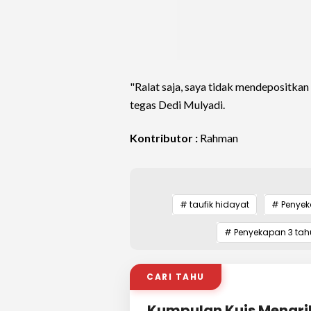
"Ralat saja, saya tidak mendepositkan 
tegas Dedi Mulyadi.
Kontributor :
Rahman
# taufik hidayat
# Penye
# Penyekapan 3 ta
CARI TAHU
Kumpulan Kuis Menari