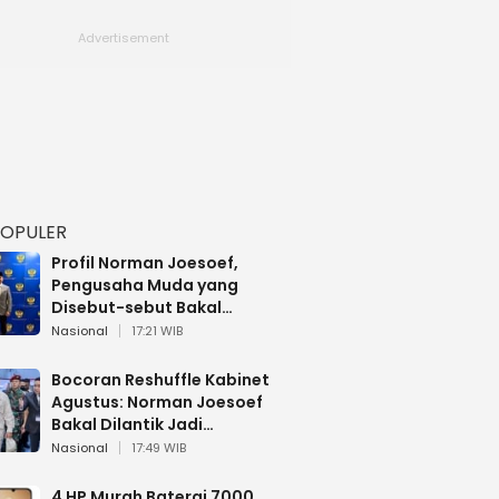
POPULER
Profil Norman Joesoef,
Pengusaha Muda yang
Disebut-sebut Bakal
Dilantik Jadi Wamenhan RI
Nasional
17:21 WIB
Bocoran Reshuffle Kabinet
Agustus: Norman Joesoef
Bakal Dilantik Jadi
Wamenhan RI
Nasional
17:49 WIB
4 HP Murah Baterai 7000