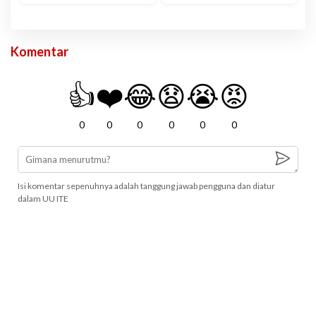
Komentar
👍
❤️
😂
😧
😭
😡
0
0
0
0
0
0
Isi komentar sepenuhnya adalah tanggung jawab pengguna dan diatur
dalam UU ITE