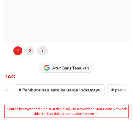
1
2
>
Atur, Baru Temukan
TAG
t
# Pembunuhan satu keluarga Indramayu
# pembunuha