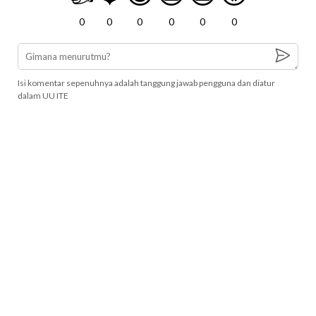
0
0
0
0
0
0
Isi komentar sepenuhnya adalah tanggung jawab pengguna dan diatur
dalam UU ITE