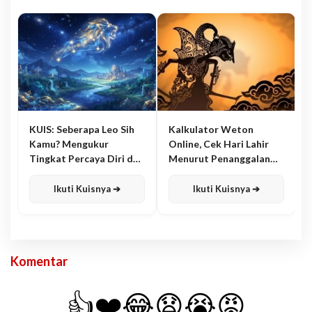
KUIS: Seberapa Leo Sih
Kalkulator Weton
Kamu? Mengukur
Online, Cek Hari Lahir
Tingkat Percaya Diri dan
Menurut Penanggalan
Karisma
Jawa
Ikuti Kuisnya ➔
Ikuti Kuisnya ➔
Komentar
👍
❤️
😂
😧
😭
😡