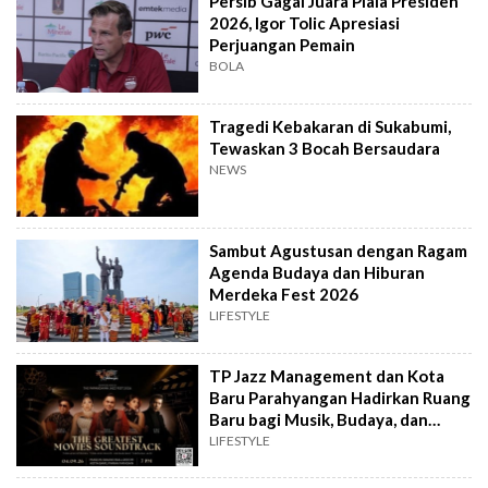
Persib Gagal Juara Piala Presiden
2026, Igor Tolic Apresiasi
Perjuangan Pemain
BOLA
Tragedi Kebakaran di Sukabumi,
Tewaskan 3 Bocah Bersaudara
NEWS
Sambut Agustusan dengan Ragam
Agenda Budaya dan Hiburan
Merdeka Fest 2026
LIFESTYLE
TP Jazz Management dan Kota
Baru Parahyangan Hadirkan Ruang
Baru bagi Musik, Budaya, dan
Komunitas
LIFESTYLE