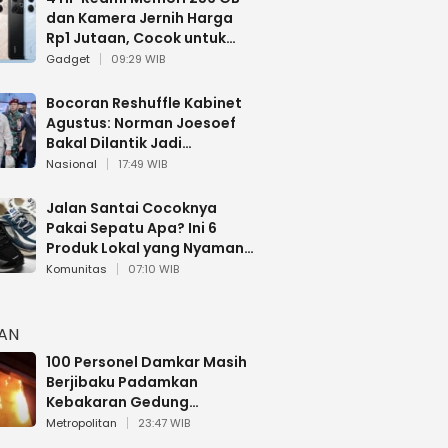
dan Kamera Jernih Harga
Rp1 Jutaan, Cocok untuk
Multitasking
Gadget
09:29 WIB
Bocoran Reshuffle Kabinet
Agustus: Norman Joesoef
Bakal Dilantik Jadi
Wamenhan RI
Nasional
17:49 WIB
Jalan Santai Cocoknya
Pakai Sepatu Apa? Ini 6
Produk Lokal yang Nyaman
Buat 17 Agustusan
Komunitas
07:10 WIB
HAN
100 Personel Damkar Masih
Berjibaku Padamkan
Kebakaran Gedung
Bapenda DKI
Metropolitan
23:47 WIB