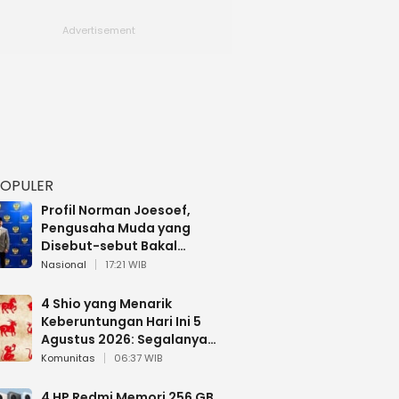
POPULER
Profil Norman Joesoef,
Pengusaha Muda yang
Disebut-sebut Bakal
Dilantik Jadi Wamenhan RI
Nasional
17:21 WIB
4 Shio yang Menarik
Keberuntungan Hari Ini 5
Agustus 2026: Segalanya
Berjalan Lancar
Komunitas
06:37 WIB
4 HP Redmi Memori 256 GB