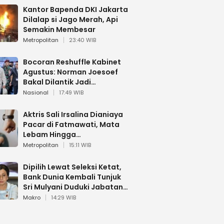
Kantor Bapenda DKI Jakarta
Dilalap si Jago Merah, Api
Semakin Membesar
Metropolitan
23:40 WIB
Bocoran Reshuffle Kabinet
Agustus: Norman Joesoef
Bakal Dilantik Jadi
Wamenhan RI
Nasional
17:49 WIB
Aktris Sali Irsalina Dianiaya
Pacar di Fatmawati, Mata
Lebam Hingga
Diselamatkan Polantas
Metropolitan
15:11 WIB
Dipilih Lewat Seleksi Ketat,
Bank Dunia Kembali Tunjuk
Sri Mulyani Duduki Jabatan
Strategis
Makro
14:29 WIB