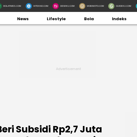
BOLATIMES.COM
HITEKNO.COM
DEWIKU.COM
MOBIMOTO.COM
GUIDEKU.COM
News
Lifestyle
Bola
Indeks
ri Subsidi Rp2,7 Juta