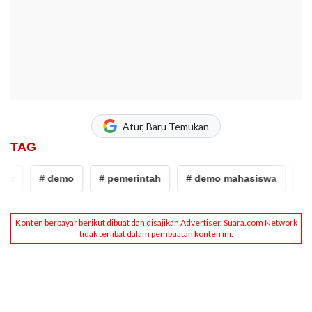
Atur, Baru Temukan
TAG
r
# demo
# pemerintah
# demo mahasiswa
# dp