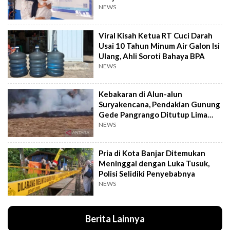
NEWS
Viral Kisah Ketua RT Cuci Darah
Usai 10 Tahun Minum Air Galon Isi
Ulang, Ahli Soroti Bahaya BPA
NEWS
Kebakaran di Alun-alun
Suryakencana, Pendakian Gunung
Gede Pangrango Ditutup Lima
Hari
NEWS
Pria di Kota Banjar Ditemukan
Meninggal dengan Luka Tusuk,
Polisi Selidiki Penyebabnya
NEWS
Berita Lainnya