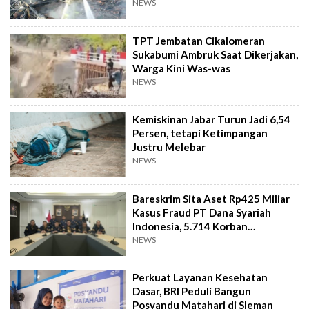
Juta
NEWS
TPT Jembatan Cikalomeran
Sukabumi Ambruk Saat Dikerjakan,
Warga Kini Was-was
NEWS
Kemiskinan Jabar Turun Jadi 6,54
Persen, tetapi Ketimpangan
Justru Melebar
NEWS
Bareskrim Sita Aset Rp425 Miliar
Kasus Fraud PT Dana Syariah
Indonesia, 5.714 Korban
Terverifikasai
NEWS
Perkuat Layanan Kesehatan
Dasar, BRI Peduli Bangun
Posyandu Matahari di Sleman