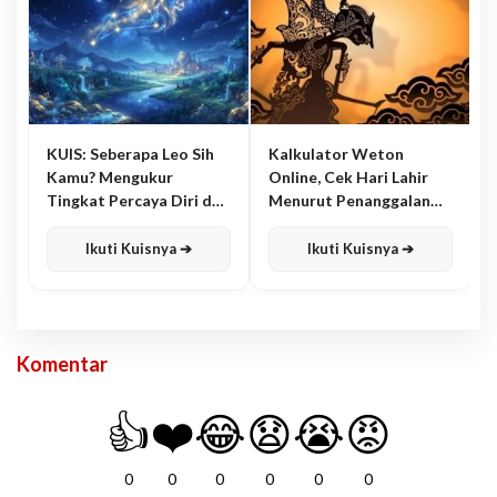
KUIS: Seberapa Leo Sih
Kalkulator Weton
Kamu? Mengukur
Online, Cek Hari Lahir
Tingkat Percaya Diri dan
Menurut Penanggalan
Karisma
Jawa
Ikuti Kuisnya ➔
Ikuti Kuisnya ➔
Komentar
👍
❤️
😂
😧
😭
😡
0
0
0
0
0
0