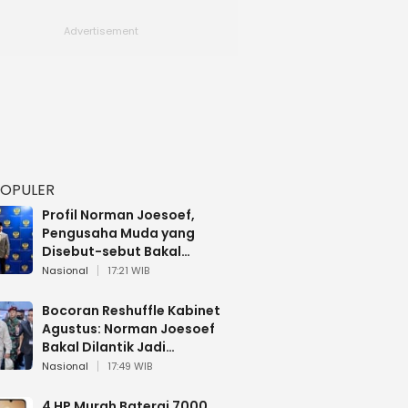
POPULER
Profil Norman Joesoef,
Pengusaha Muda yang
Disebut-sebut Bakal
Dilantik Jadi Wamenhan RI
Nasional
17:21 WIB
Bocoran Reshuffle Kabinet
Agustus: Norman Joesoef
Bakal Dilantik Jadi
Wamenhan RI
Nasional
17:49 WIB
4 HP Murah Baterai 7000