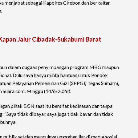
nya menjabat sebagai Kapolres Cirebon dan berkaitan
.
 Kapan Jalur Cibadak-Sukabumi Barat
apa pun dalam dugaan penyimpangan program MBG maupun
sional. Dulu saya hanya minta bantuan untuk Pondok
Satuan Pelayanan Pemenuhan Gizi (SPPG)," tegas Sumarni,
an Suara.com, Minggu (14/6/2026).
ngan pihak BGN saat itu bersifat kedinasan dan tanpa
 "Saya tidak dibayar, saya juga tidak bayar, dan tidak
mbuhnya.
publik setelah munculnya unggahan liar di media sosial