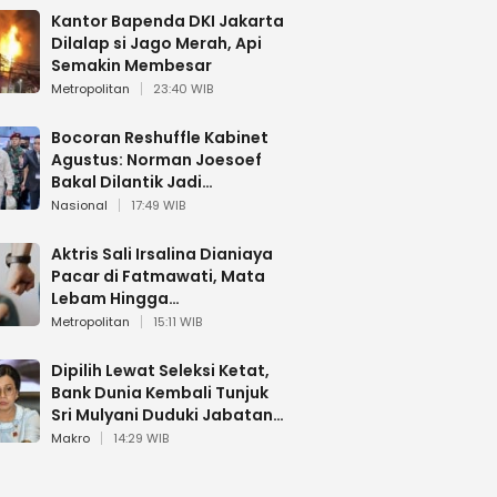
Kantor Bapenda DKI Jakarta
Dilalap si Jago Merah, Api
Semakin Membesar
Metropolitan
23:40 WIB
Bocoran Reshuffle Kabinet
Agustus: Norman Joesoef
Bakal Dilantik Jadi
Wamenhan RI
Nasional
17:49 WIB
Aktris Sali Irsalina Dianiaya
Pacar di Fatmawati, Mata
Lebam Hingga
Diselamatkan Polantas
Metropolitan
15:11 WIB
Dipilih Lewat Seleksi Ketat,
Bank Dunia Kembali Tunjuk
Sri Mulyani Duduki Jabatan
Strategis
Makro
14:29 WIB