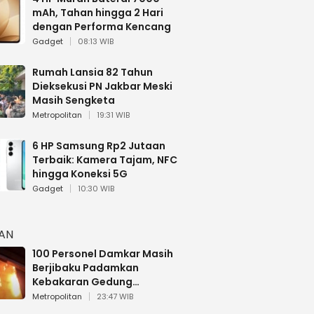
mAh, Tahan hingga 2 Hari
dengan Performa Kencang
Gadget
08:13 WIB
Rumah Lansia 82 Tahun
Dieksekusi PN Jakbar Meski
Masih Sengketa
Metropolitan
19:31 WIB
6 HP Samsung Rp2 Jutaan
Terbaik: Kamera Tajam, NFC
hingga Koneksi 5G
Gadget
10:30 WIB
HAN
100 Personel Damkar Masih
Berjibaku Padamkan
Kebakaran Gedung
Bapenda DKI
Metropolitan
23:47 WIB